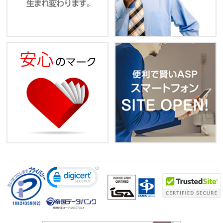
TDB企業コード:
261070114