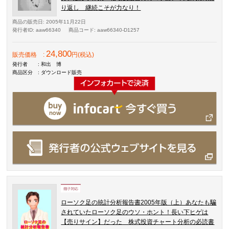
り返し 継続こそが力なり！
商品の販売日
: 2005年11月22日
発行者ID
: aaw66340
商品コード
: aaw66340-D1257
24,800
販売価格
:
円(税込)
発行者
: 和出 博
商品区分
: ダウンロード販売
ローソク足の統計分析報告書2005年版（上）あなたも騙
されていたローソク足のウソ・ホント！長い下ヒゲは
【売りサイン】だった 株式投資チャート分析の必読書