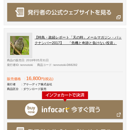
【時鳥・政経レポート「天の時」メールマガジン・バッ
クナンバー2017】 「危機と奇跡と負けない投資」
商品の販売日
: 2018年05月31日
発行者ID
: tennotoki
商品コード
: tennotoki-D68282
16,800
販売価格
:
円(税込)
発行者
: アケ―ディア株式会社
商品区分
: ダウンロード販売