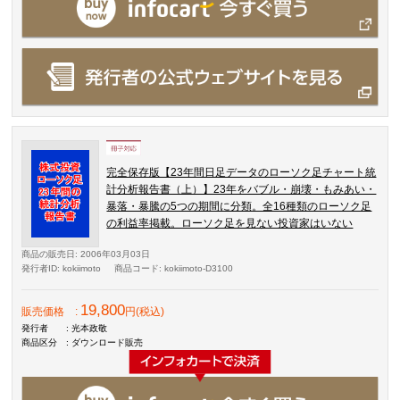
完全保存版【23年間日足データのローソク足チャート統
計分析報告書（上）】23年をバブル・崩壊・もみあい・
暴落・暴騰の5つの期間に分類。全16種類のローソク足
の利益率掲載。ローソク足を見ない投資家はいない
商品の販売日
: 2006年03月03日
発行者ID
: kokiimoto
商品コード
: kokiimoto-D3100
19,800
販売価格
:
円(税込)
発行者
: 光本政敬
商品区分
: ダウンロード販売