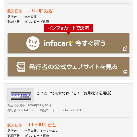
6,800
販売価格
:
円(税込)
発行者
: 光本政敬
商品区分
: ダウンロード販売
これだけでも株で稼げる！【短期投資応用編】
商品の販売日
: 2006年03月10日
発行者ID
: fufufufufu
商品コード
: fufufufufu-D3209
49,800
販売価格
:
円(税込)
発行者
: 合同会社アイティーエフ
商品区分
: ダウンロード販売