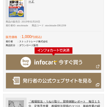
ード
商品の販売日
: 2015年02月20日
発行者ID
: stocktrade
商品コード
: stocktrade-D61209
1,000
販売価格
:
円(税込)
発行者
: ストックトレード株式会社
商品区分
: ダウンロード販売
「相場技法・うねり取り」習得体験レポート 毎日１５
分、定形手作業 相場技法習得のコツは、単純作業の繰