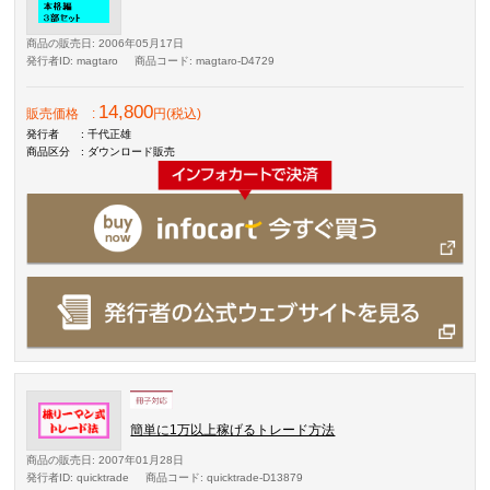
商品の販売日
: 2006年05月17日
発行者ID
: magtaro
商品コード
: magtaro-D4729
14,800
販売価格
:
円(税込)
発行者
: 千代正雄
商品区分
: ダウンロード販売
簡単に1万以上稼げるトレード方法
商品の販売日
: 2007年01月28日
発行者ID
: quicktrade
商品コード
: quicktrade-D13879