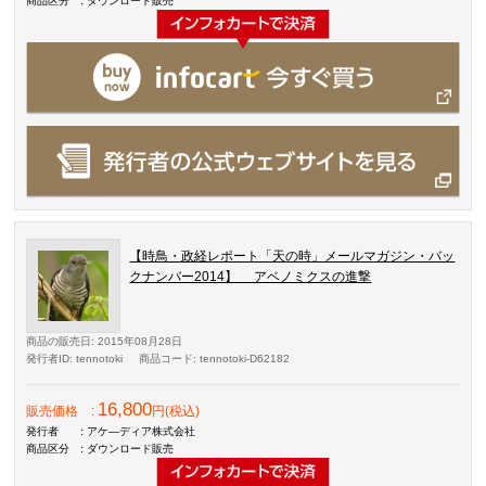
商品区分
: ダウンロード販売
【時鳥・政経レポート「天の時」メールマガジン・バッ
クナンバー2014】 アベノミクスの進撃
商品の販売日
: 2015年08月28日
発行者ID
: tennotoki
商品コード
: tennotoki-D62182
16,800
販売価格
:
円(税込)
発行者
: アケ―ディア株式会社
商品区分
: ダウンロード販売