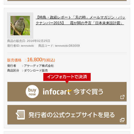
【時鳥・政経レポート「天の時」メールマガジン・バッ
クナンバー2015】 霞が関の予言「日本未来設計図」
商品の販売日
: 2016年02月25日
発行者ID
: tennotoki
商品コード
: tennotoki-D63009
16,800
販売価格
:
円(税込)
発行者
: アケ―ディア株式会社
商品区分
: ダウンロード販売