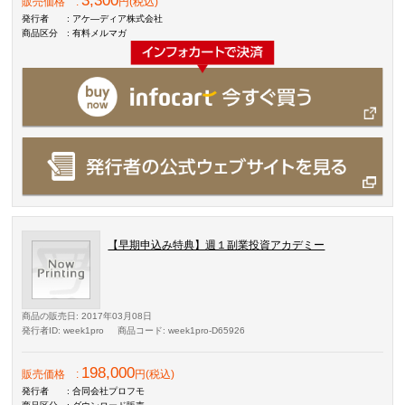
3,300
販売価格
:
円(税込)
発行者
: アケ―ディア株式会社
商品区分
: 有料メルマガ
【早期申込み特典】週１副業投資アカデミー
商品の販売日
: 2017年03月08日
発行者ID
: week1pro
商品コード
: week1pro-D65926
198,000
販売価格
:
円(税込)
発行者
: 合同会社プロフモ