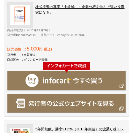
株式投資の真実「中級編」：企業分析を学んで賢い投資
家になる。
商品の販売日
: 2011年11月26日
発行者ID
: cherry2910
商品コード
: cherry2910-D52934
5,000
販売価格
:
円(税込)
発行者
: 有賀泰夫
商品区分
: ダウンロード販売
5年間無敗、勝率91.6%（2013年実績）の波乗り株トレ