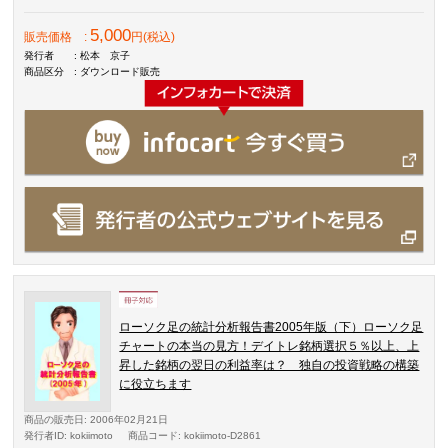
5,000
販売価格
:
円(税込)
発行者
: 松本 京子
商品区分
: ダウンロード販売
ローソク足の統計分析報告書2005年版（下）ローソク足
チャートの本当の見方！デイトレ銘柄選択５％以上、上
昇した銘柄の翌日の利益率は？ 独自の投資戦略の構築
に役立ちます
商品の販売日
: 2006年02月21日
発行者ID
: kokiimoto
商品コード
: kokiimoto-D2861