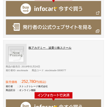
株アカデミー 波乗り株スクール
商品の販売日
: 2019年01月24日
発行者ID
: stocktrade
商品コード
: stocktrade-S69077
252,780
販売価格
:
円(税込)
発行者
: ストックトレード株式会社
商品区分
: オンライン物販