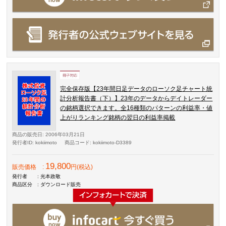
完全保存版【23年間日足データのローソク足チャート統
計分析報告書（下）】23年のデータからデイトレーダー
の銘柄選択できます。全16種類のパターンの利益率・値
上がりランキング銘柄の翌日の利益率掲載
商品の販売日
: 2006年03月21日
発行者ID
: kokiimoto
商品コード
: kokiimoto-D3389
19,800
販売価格
:
円(税込)
発行者
: 光本政敬
商品区分
: ダウンロード販売