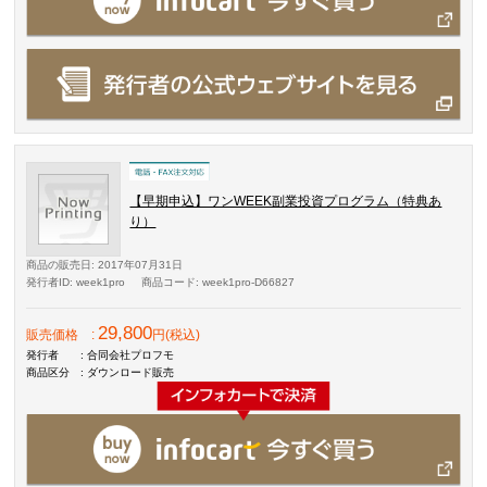
【早期申込】ワンWEEK副業投資プログラム（特典あ
り）
商品の販売日
: 2017年07月31日
発行者ID
: week1pro
商品コード
: week1pro-D66827
29,800
販売価格
:
円(税込)
発行者
: 合同会社プロフモ
商品区分
: ダウンロード販売