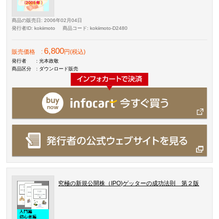
商品の販売日
: 2006年02月04日
発行者ID
: kokiimoto
商品コード
: kokiimoto-D2480
6,800
販売価格
:
円(税込)
発行者
: 光本政敬
商品区分
: ダウンロード販売
究極の新規公開株（IPO)ゲッターの成功法則 第２版