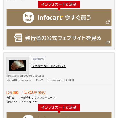
現物株で毎日お小遣い！
商品の販売日
: 2008年04月25日
発行者ID
: yumeyume
商品コード
: yumeyume-E29838
5,250
販売価格
:
円(税込)
発行者
: 株式会社アクアプロデュース
商品区分
: 有料メルマガ