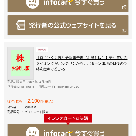
【ロウソク足統計分析報告書（お試し版）】売り買いの
タイミングがバッチリ分かる。パターン出現の日後の期
待利益率が分かる
商品の販売日
: 2006年04月29日
発行者ID
: kokiimoto
商品コード
: kokiimoto-D4219
2,100
販売価格
:
円(税込)
発行者
: 光本政敬
商品区分
: ダウンロード販売