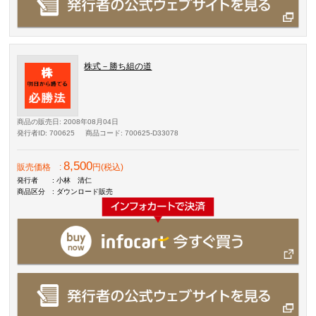
株式－勝ち組の道
商品の販売日
: 2008年08月04日
発行者ID
: 700625
商品コード
: 700625-D33078
8,500
販売価格
:
円(税込)
発行者
: 小林 清仁
商品区分
: ダウンロード販売