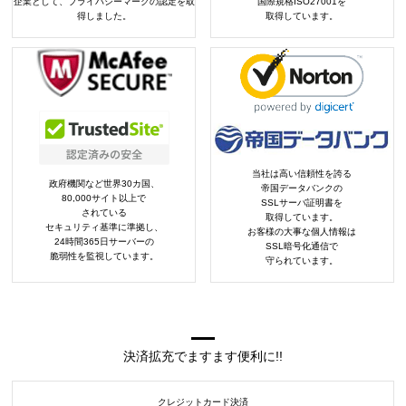
企業として、プライバシーマークの認定を取
国際規格ISO27001を
得しました。
取得しています。
当社は高い信頼性を誇る
政府機関など世界30カ国、
帝国データバンクの
80,000サイト以上で
SSLサーバ証明書を
されている
取得しています。
セキュリティ基準に準拠し、
お客様の大事な個人情報は
24時間365日サーバーの
SSL暗号化通信で
脆弱性を監視しています。
守られています。
決済拡充でますます便利に!!
クレジットカード決済