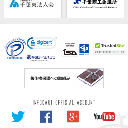
TDB企業コード:
261070114