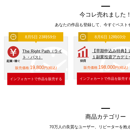
今コレ売れました
あなたの作品も登録して、今すぐベスト
8月6日 12時03分
8月6日 16時40分
【早期申込み特典】週
The Right Path（ラ
１副業投資アカデミー
ト・パス）
198,000
19,800
販売価格:
円(税込)
販売価格:
円(税込)
インフォカートで作品を販売する
インフォカートで作品を販売す
商品カテゴリー
70万人の良質なユーザー、リピーターを抱