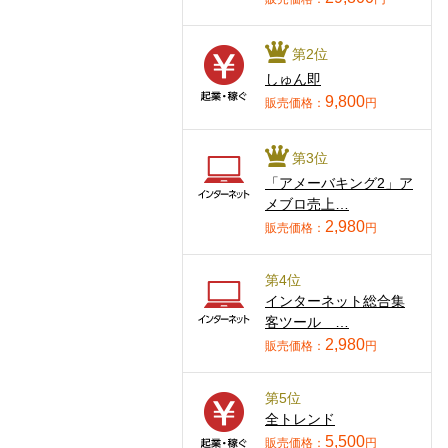
第2位
しゅん即
9,800
販売価格：
円
第3位
「アメーバキング2」ア
メブロ売上…
2,980
販売価格：
円
第4位
インターネット総合集
客ツール …
2,980
販売価格：
円
第5位
全トレンド
5,500
販売価格：
円