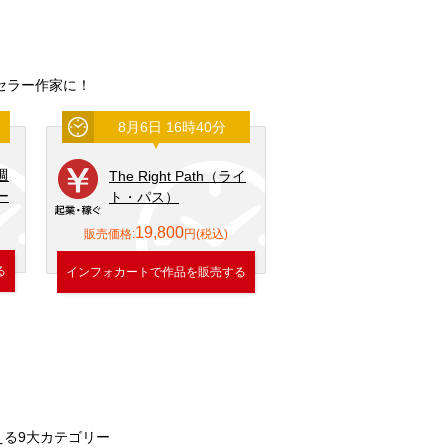
！
セラー作家に！
8月7日 16時46分
8月7日 18時1
イ
アヤコ式 拒食症完治
FastapG
応援プログラム
1,100
148,000
販売価格:
円(税
販売価格:
円(税込)
る
インフォカートで作品を
インフォカートで作品を販売する
える9大カテゴリー