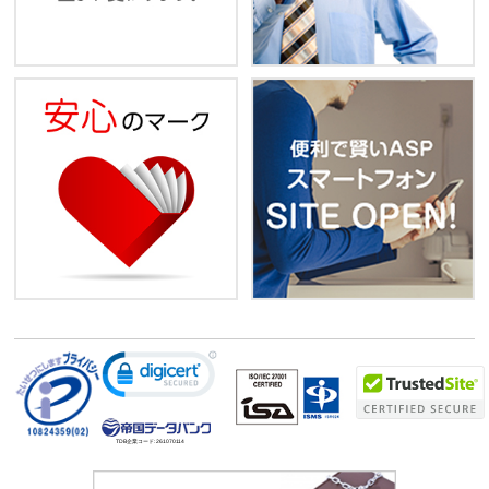
TDB企業コード:
261070114