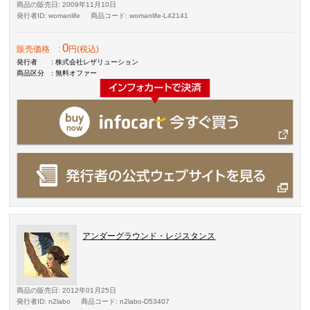
商品の販売日
: 2009年11月10日
発行者ID
: womanlife
商品コード
: womanlife-L42141
0
販売価格
:
円(税込)
発行者
: 株式会社レザリューション
商品区分
: 無料オファー
アンダーグラウンド・レジスタンス
商品の販売日
: 2012年01月25日
発行者ID
: n2labo
商品コード
: n2labo-D53407