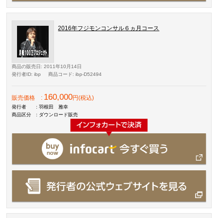
2016年フジモンコンサル６ヵ月コース
商品の販売日
: 2011年10月14日
発行者ID
: ibp
商品コード
: ibp-D52494
160,000
販売価格
:
円(税込)
発行者
: 羽根田 雅幸
商品区分
: ダウンロード販売