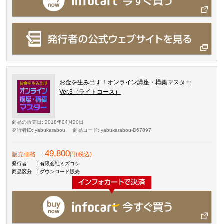
お金を生み出す！オンライン講座・構築マスター
Ver.3（ライトコース）
商品の販売日
: 2018年04月20日
発行者ID
: yabukarabou
商品コード
: yabukarabou-D67897
49,800
販売価格
:
円(税込)
発行者
: 有限会社ミズコシ
商品区分
: ダウンロード販売