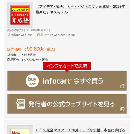
【アイデア×魔法】ネットビジネスマン育成塾～2013年
最新ビジネスモデル
商品の販売日
: 2013年04月16日
発行者ID
: webteko
商品コード
: webteko-D57019
99,800
販売価格
:
円(税込)
発行者
: 村上広海
商品区分
: ダウンロード販売
８日で完全マスター！海外トップが伝授！本当に稼げる