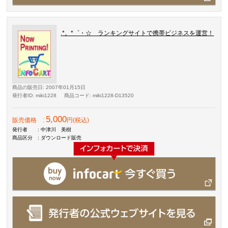
.*。*゜・☆ ランキングサイトで携帯ビジネスを運営！
商品の販売日
: 2007年01月15日
発行者ID
: miki1228
商品コード
: miki1228-D13520
5,000
販売価格
:
円(税込)
発行者
: 中津川 美樹
商品区分
: ダウンロード販売