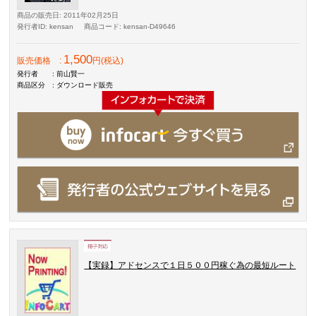
商品の販売日
: 2011年02月25日
発行者ID
: kensan
商品コード
: kensan-D49646
1,500
販売価格
:
円(税込)
発行者
: 前山賢一
商品区分
: ダウンロード販売
【実録】アドセンスで１日５００円稼ぐ為の最短ルート