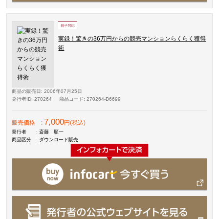
実録！驚きの36万円からの競売マンションらくらく獲得
術
商品の販売日
: 2006年07月25日
発行者ID
: 270264
商品コード
: 270264-D6699
7,000
販売価格
:
円(税込)
発行者
: 斎藤 順一
商品区分
: ダウンロード販売