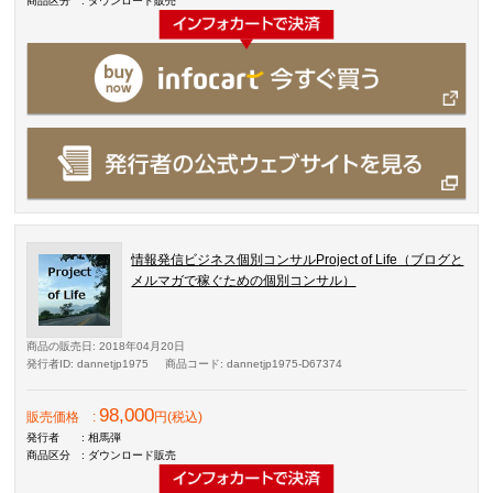
商品区分
: ダウンロード販売
情報発信ビジネス個別コンサルProject of Life（ブログと
メルマガで稼ぐための個別コンサル）
商品の販売日
: 2018年04月20日
発行者ID
: dannetjp1975
商品コード
: dannetjp1975-D67374
98,000
販売価格
:
円(税込)
発行者
: 相馬弾
商品区分
: ダウンロード販売