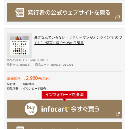
商才なんていらない！サラリーマンがオンライン”ものづ
くり”で堅実に稼ぐための手引書
商品の販売日
: 2014年03月05日
発行者ID
: hirm237
商品コード
: hirm237-D59301
2,980
販売価格
:
円(税込)
発行者
: 稲垣博充
商品区分
: ダウンロード販売