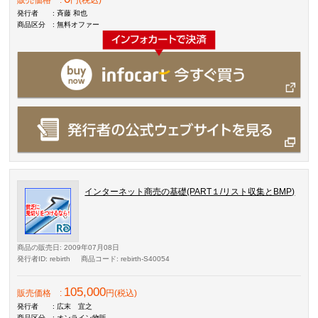
販売価格
:
円(税込)
発行者
: 斉藤 和也
商品区分
: 無料オファー
インターネット商売の基礎(PART１/リスト収集とBMP)
商品の販売日
: 2009年07月08日
発行者ID
: rebirth
商品コード
: rebirth-S40054
105,000
販売価格
:
円(税込)
発行者
: 広末 宜之
商品区分
: オンライン物販