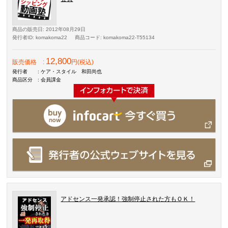
商品の販売日
: 2012年08月29日
発行者ID
: komakoma22
商品コード
: komakoma22-T55134
12,800
販売価格
:
円(税込)
発行者
: ケア・スタイル 和田尚也
商品区分
: 会員課金
アドセンス一発承認！強制停止された方もＯＫ！