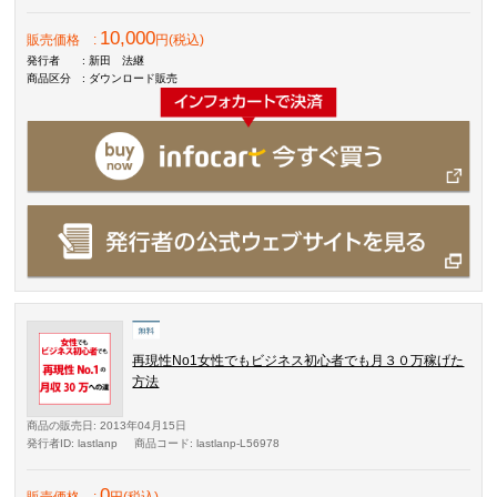
10,000
販売価格
:
円(税込)
発行者
: 新田 法継
商品区分
: ダウンロード販売
再現性No1女性でもビジネス初心者でも月３０万稼げた
方法
商品の販売日
: 2013年04月15日
発行者ID
: lastlanp
商品コード
: lastlanp-L56978
0