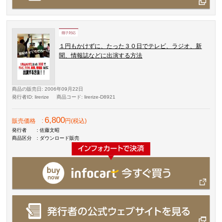
１円もかけずに、たった３０日でテレビ、ラジオ、新
聞、情報誌などに出演する方法
商品の販売日
: 2006年09月22日
発行者ID
: lirerize
商品コード
: lirerize-D8921
6,800
販売価格
:
円(税込)
発行者
: 佐藤文昭
商品区分
: ダウンロード販売