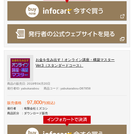
お金を生み出す！オンライン講座・構築マスター
Ver.3（スタンダードコース）
商品の販売日
: 2018年04月20日
発行者ID
: yabukarabou
商品コード
: yabukarabou-D67858
97,800
販売価格
:
円(税込)
発行者
: 有限会社ミズコシ
商品区分
: ダウンロード販売