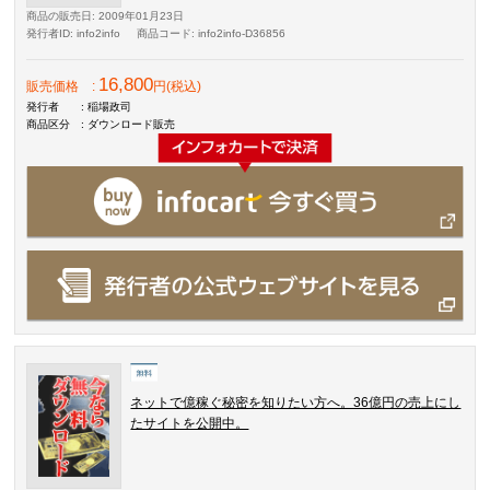
商品の販売日
: 2009年01月23日
発行者ID
: info2info
商品コード
: info2info-D36856
16,800
販売価格
:
円(税込)
発行者
: 稲場政司
商品区分
: ダウンロード販売
ネットで億稼ぐ秘密を知りたい方へ。36億円の売上にし
たサイトを公開中。