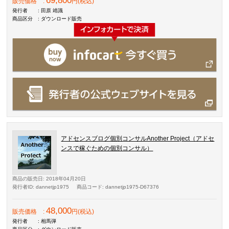
69,800
販売価格
:
円(税込)
発行者
: 田原 靖識
商品区分
: ダウンロード販売
アドセンスブログ個別コンサルAnother Project（アドセ
ンスで稼ぐための個別コンサル）
商品の販売日
: 2018年04月20日
発行者ID
: dannetjp1975
商品コード
: dannetjp1975-D67376
48,000
販売価格
:
円(税込)
発行者
: 相馬弾