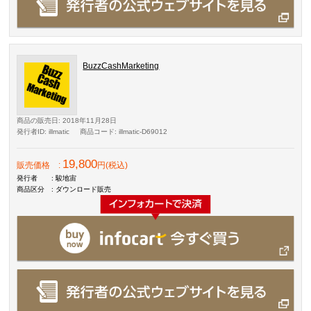
BuzzCashMarketing
商品の販売日
: 2018年11月28日
発行者ID
: illmatic
商品コード
: illmatic-D69012
19,800
販売価格
:
円(税込)
発行者
: 駿地宙
商品区分
: ダウンロード販売