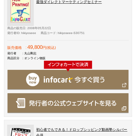
最強ダイレクトマーケティングセミナー
商品の販売日
: 2008年05月22日
発行者ID
: hikiyoseee
商品コード
: hikiyoseee-S30751
49,800
販売価格
:
円(税込)
発行者
: 丸山剛志
商品区分
: オンライン物販
初心者でもできる！ドロップシッピング動画塾シルバー
会員