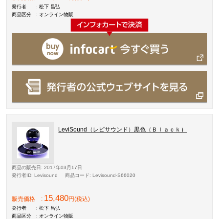
発行者
: 松下 昌弘
商品区分
: オンライン物販
LeviSound（レビサウンド）黒色（Ｂｌａｃｋ）
商品の販売日
: 2017年03月17日
発行者ID
: Levisound
商品コード
: Levisound-S66020
15,480
販売価格
:
円(税込)
発行者
: 松下 昌弘
商品区分
: オンライン物販