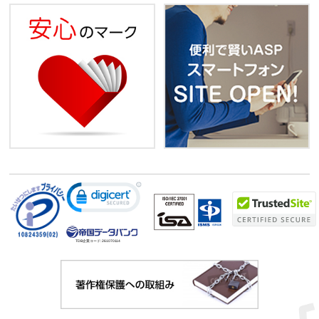
TDB企業コード:
261070114