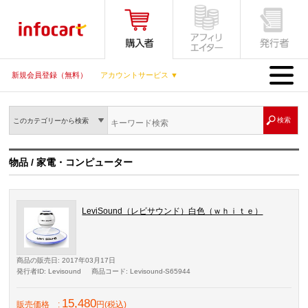
MENU
新規会員登録（無料）
アカウントサービス ▼
このカテゴリーから検索
物品 / 家電・コンピューター
LeviSound（レビサウンド）白色（ｗｈｉｔｅ）
商品の販売日
: 2017年03月17日
発行者ID
: Levisound
商品コード
: Levisound-S65944
15,480
販売価格
:
円(税込)