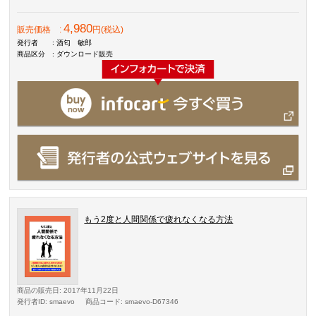
4,980
販売価格
:
円(税込)
発行者
: 酒匂 敏郎
商品区分
: ダウンロード販売
もう2度と人間関係で疲れなくなる方法
商品の販売日
: 2017年11月22日
発行者ID
: smaevo
商品コード
: smaevo-D67346