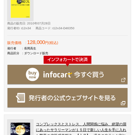
商品の販売日
: 2010年07月28日
発行者ID
: t12n34
商品コード
: t12n34-D46350
128,000
販売価格
:
円(税込)
発行者
: 長岡高生
商品区分
: ダウンロード販売
コンプレックスとストレス、人間関係に悩み、絶望の淵
にあったサラリーマンが１５日で新しい人生を手に入れ