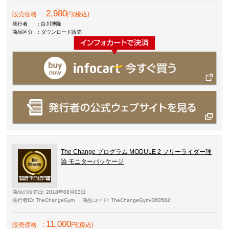
2,980
販売価格
:
円(税込)
発行者
: 白川博隆
商品区分
: ダウンロード販売
The Change プログラム MODULE 2 フリーライダー理
論 モニターパッケージ
商品の販売日
: 2018年08月03日
発行者ID
: TheChangeGym
商品コード
: TheChangeGym-D68562
11,000
販売価格
:
円(税込)