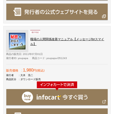
職場の人間関係改善マニュアル【メッセージforスマイ
ル】
商品の販売日
: 2011年07月01日
発行者ID
: youpapa
商品コード
: youpapa-D51243
1,980
販売価格
:
円(税込)
発行者
: 大木 浩二
商品区分
: ダウンロード販売