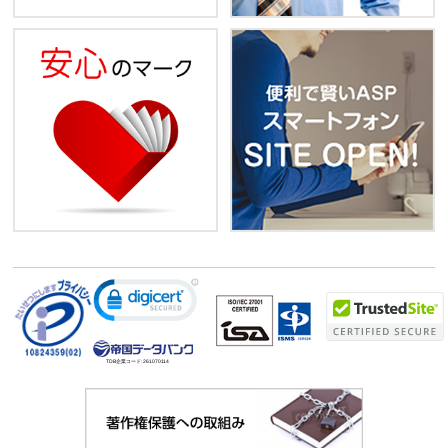
TDB企業コード:
261070114