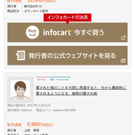
19,800
販売価格
:
円(税込)
発行者
: 株式会社K.O.
商品区分
: ダウンロード販売
愛された後のことを大胆に意識すると、今から魔術的に
愛されるようになる、秘密の愛され術
商品の販売日
: 2017年11月21日
発行者ID
: hidenet
商品コード
: hidenet-D67388
5,980
販売価格
:
円(税込)
発行者
: 上村 英明