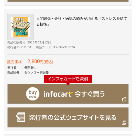
人間関係・会社・病気の悩みが消える「ストレスを捨て
る技術」
商品の販売日
: 2010年02月12日
発行者ID
: t12n34
商品コード
: t12n34-D43826
2,800
販売価格
:
円(税込)
発行者
: 長岡高生
商品区分
: ダウンロード販売