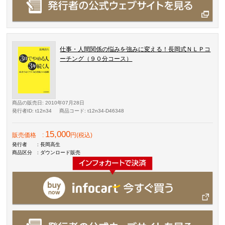
仕事・人間関係の悩みを強みに変える！長岡式ＮＬＰコ
ーチング（９０分コース）
商品の販売日
: 2010年07月28日
発行者ID
: t12n34
商品コード
: t12n34-D46348
15,000
販売価格
:
円(税込)
発行者
: 長岡高生
商品区分
: ダウンロード販売