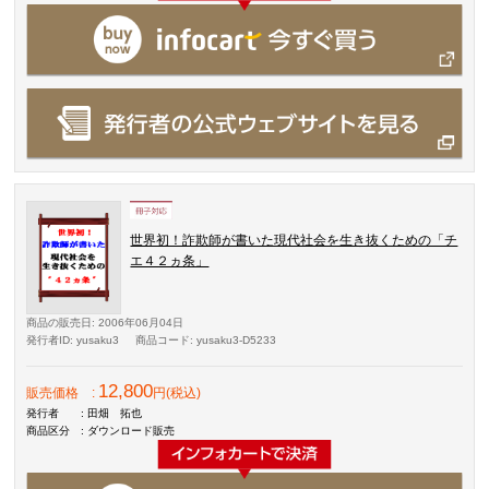
世界初！詐欺師が書いた現代社会を生き抜くための「チ
エ４２ヵ条」
商品の販売日
: 2006年06月04日
発行者ID
: yusaku3
商品コード
: yusaku3-D5233
12,800
販売価格
:
円(税込)
発行者
: 田畑 拓也
商品区分
: ダウンロード販売