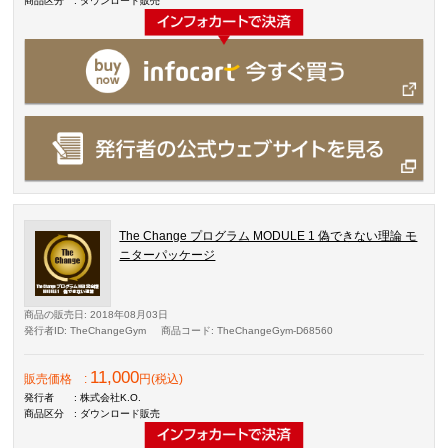
商品区分
: ダウンロード販売
The Change プログラム MODULE 1 偽できない理論 モ
ニターパッケージ
商品の販売日
: 2018年08月03日
発行者ID
: TheChangeGym
商品コード
: TheChangeGym-D68560
11,000
販売価格
:
円(税込)
発行者
: 株式会社K.O.
商品区分
: ダウンロード販売