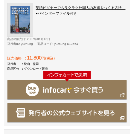
英語ビギナーでもラクラク外国人の友達をつくる方法
●バインダーファイル付き
商品の販売日
: 2007年01月16日
発行者ID
: yuchung
商品コード
: yuchung-D13554
11,800
販売価格
:
円(税込)
発行者
: 松山 侃司
商品区分
: ダウンロード販売