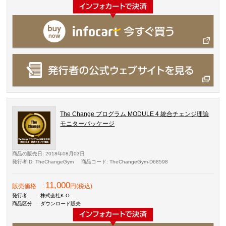
The Change プログラム MODULE 4 統合チェンジ理論
モニターパッケージ
商品の販売日
: 2018年08月03日
発行者ID
: TheChangeGym
商品コード
: TheChangeGym-D68598
11,000
販売価格
:
円(税込)
発行者
: 株式会社K.O.
商品区分
: ダウンロード販売