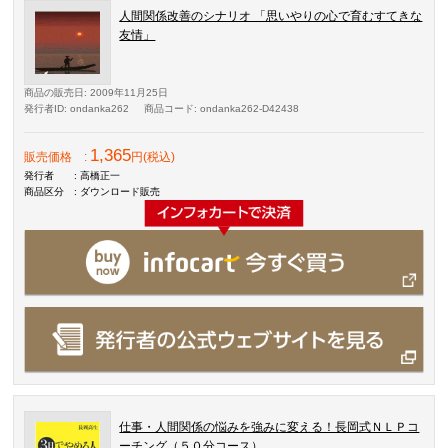
人間関係改善のシナリオ 「思いやりの心で育むすてきな
友情」
商品の販売日
: 2009年11月25日
発行者ID
: ondanka262
商品コード
: ondanka262-D42438
1,365
販売価格
:
円(税込)
発行者
: 高橋正一
商品区分
: ダウンロード販売
仕事・人間関係の悩みを強みに変える！長岡式ＮＬＰコ
ーチング（５０分コース）