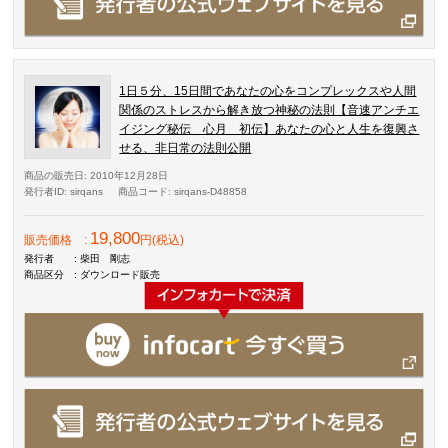
1日５分、15日間であなたの心をコンプレックスや人間
関係のストレスから解き放つ神秘の法則【音速アンチエ
イジング秘伝 心月 初伝】あなたの心と人生を復興さ
せる、非日常の法則公開
商品の販売日
: 2010年12月28日
発行者ID
: sirqans
商品コード
: sirqans-D48858
19,800
販売価格
:
円(税込)
発行者
: 柴田 剛志
商品区分
: ダウンロード販売