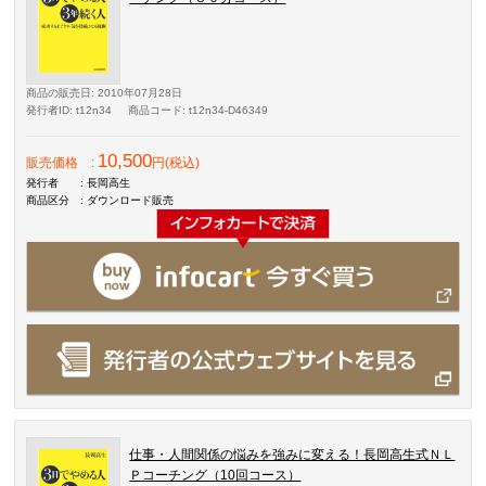
商品の販売日
: 2010年07月28日
発行者ID
: t12n34
商品コード
: t12n34-D46349
10,500
販売価格
:
円(税込)
発行者
: 長岡高生
商品区分
: ダウンロード販売
仕事・人間関係の悩みを強みに変える！長岡高生式ＮＬ
Ｐコーチング（10回コース）