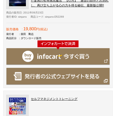
た驚異の劣等感克服法 【心月】 過去の自分とお別れ
し、再び立ち上がる心の力を得る秘伝、最新版公開!!
商品の販売日
: 2011年09月23日
発行者ID
: sirqans
商品コード
: sirqans-D52269
19,800
販売価格
:
円(税込)
発行者
: 柴田 剛志
商品区分
: ダウンロード販売
セルフマネジメントトレーニング