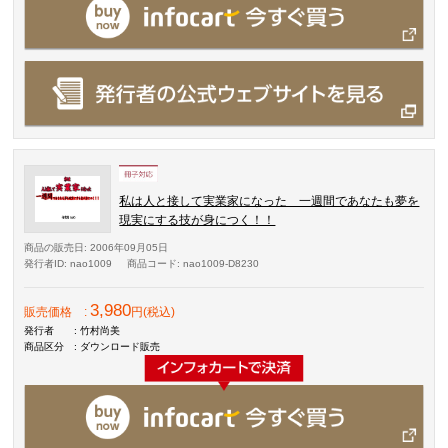
私は人と接して実業家になった 一週間であなたも夢を
現実にする技が身につく！！
商品の販売日
: 2006年09月05日
発行者ID
: nao1009
商品コード
: nao1009-D8230
3,980
販売価格
:
円(税込)
発行者
: 竹村尚美
商品区分
: ダウンロード販売