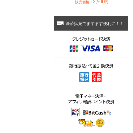
2,500
販売価格：
円
決済拡充でますます便利に！！