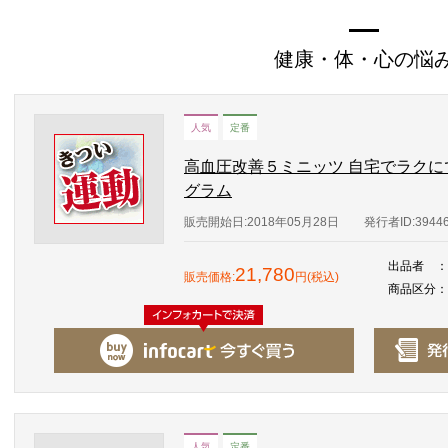
健康・体・心の悩
人気
定番
高血圧改善５ミニッツ 自宅でラク
グラム
販売開始日:2018年05月28日
発行者ID:3944
出品者
：
21,780
販売価格:
円(税込)
商品区分
：
人気
定番