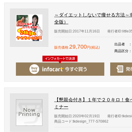
～ダイエットしないで痩せる方法～
全版）
販売開始日:2017年11月16日
発行者ID:little3
出品者
：
29,700
販売価格:
円(税込)
商品区分
：
【懇親会付き】１年で２０キロ！食
ミナー
販売開始日:2020年02月19日
発行者ID:tkdesi
商品コード:tkdesign_777-S70862