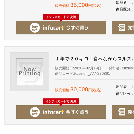
出品者
：
35,000
販売価格:
円(税込)
商品区分
：
１年で２０キロ！食べながらスルス
販売開始日:2020年02月19日
発行者ID:tkdesi
商品コード:tkdesign_777-S70861
出品者
：
30,000
販売価格:
円(税込)
商品区分
：