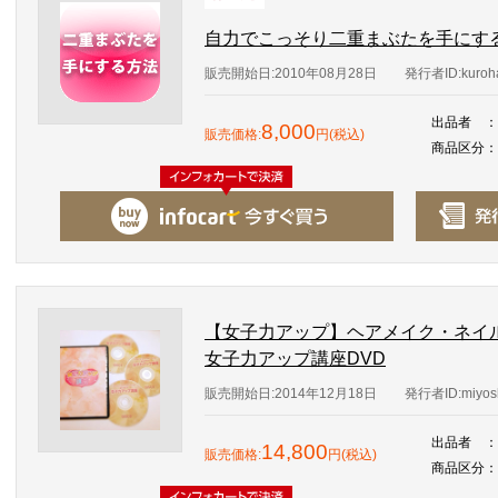
自力でこっそり二重まぶたを手にす
販売開始日:2010年08月28日
発行者ID:kuroh
出品者
：
8,000
販売価格:
円(税込)
商品区分
：
【女子力アップ】ヘアメイク・ネイ
女子力アップ講座DVD
販売開始日:2014年12月18日
発行者ID:miyos
出品者
：
14,800
販売価格:
円(税込)
商品区分
：