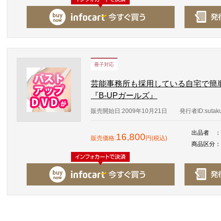
冊子対応
芸能事務所も採用している自宅で簡
『B-UPガールズ』
販売開始日:2009年10月21日
発行者ID:sutaku
出品者
：
16,800
販売価格:
円(税込)
商品区分
：