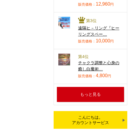
12,960
販売価格：
円
第3位
遠隔ヒ－リング『ヒー
リングスペー…
10,000
販売価格：
円
第4位
チャクラ調整と心身の
癒し白魔術…
4,800
販売価格：
円
もっと見る
こんにちは。
アカウントサービス