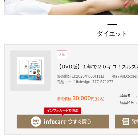
ダイエット
人気
【DVD版】１年で２０キロ！スルス
販売開始日:2020年06月11日
発行者ID:tkdesi
商品コード:tkdesign_777-S71277
出品者
：
30,000
販売価格:
円(税込)
商品区分
：