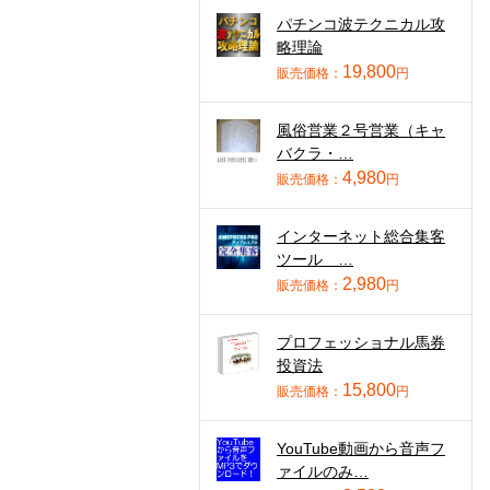
パチンコ波テクニカル攻
略理論
19,800
販売価格：
円
風俗営業２号営業（キャ
バクラ・…
4,980
販売価格：
円
インターネット総合集客
ツール …
2,980
販売価格：
円
プロフェッショナル馬券
投資法
15,800
販売価格：
円
YouTube動画から音声フ
ァイルのみ…