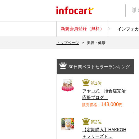
新規会員登録（無料）
インフォカ
トップページ
>
美容・健康
30日間ベストセラーランキング
第1位
アヤコ式 拒食症完治
応援プログ…
148,000
販売価格：
円
第2位
【定期購入】HAKKOH
＋フリーズド…