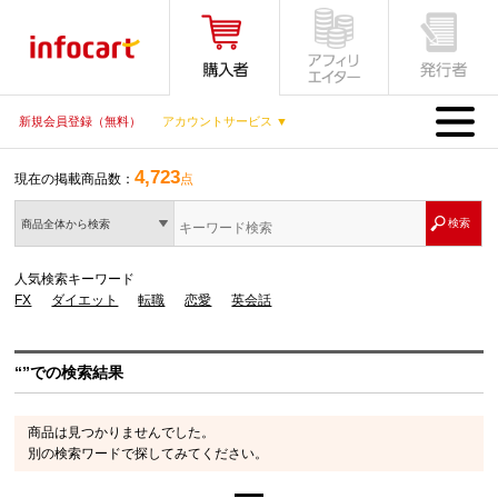
MENU
新規会員登録（無料）
アカウントサービス ▼
4,723
現在の掲載商品数：
点
商品全体から検索
人気検索キーワード
FX
ダイエット
転職
恋愛
英会話
“”での検索結果
商品は見つかりませんでした。
別の検索ワードで探してみてください。