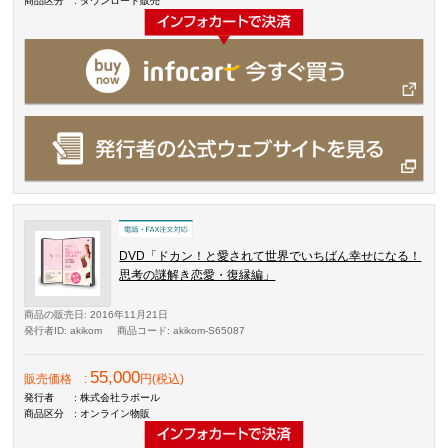
商品区分
: ダウンロード販売
DVD「ドカン！と愛されて世界でいちばん幸せになる！
思考の謎解き恋愛・復縁編」
商品の販売日
: 2016年11月21日
発行者ID
: akikom
商品コード
: akikom-S65087
55,000
販売価格
:
円(税込)
発行者
: 株式会社ラポール
商品区分
: オンライン物販