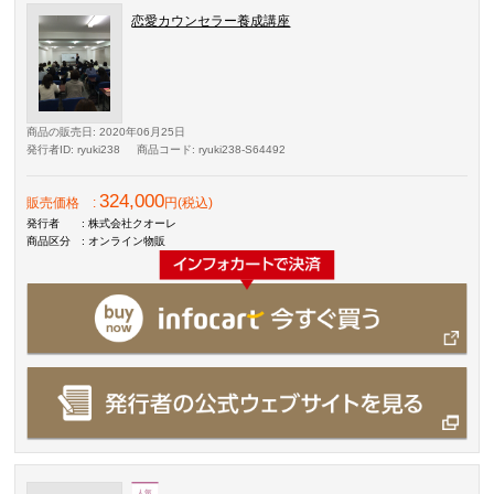
恋愛カウンセラー養成講座
商品の販売日
: 2020年06月25日
発行者ID
: ryuki238
商品コード
: ryuki238-S64492
324,000
販売価格
:
円(税込)
発行者
: 株式会社クオーレ
商品区分
: オンライン物販