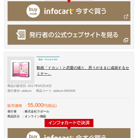
動画「ドカン！と恋愛の彼と、思うがままに成就するセ
ミナー」
商品の販売日
: 2017年05月16日
発行者ID
: akikom
商品コード
: akikom-S66306
55,000
販売価格
:
円(税込)
発行者
: 株式会社ラポール
商品区分
: オンライン物販