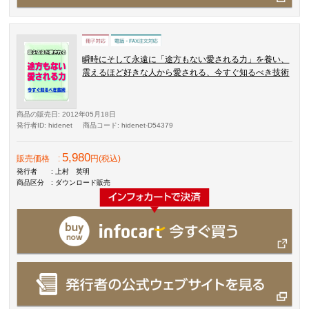
瞬時にそして永遠に「途方もない愛される力」を養い、
震えるほど好きな人から愛される、今すぐ知るべき技術
商品の販売日
: 2012年05月18日
発行者ID
: hidenet
商品コード
: hidenet-D54379
5,980
販売価格
:
円(税込)
発行者
: 上村 英明
商品区分
: ダウンロード販売