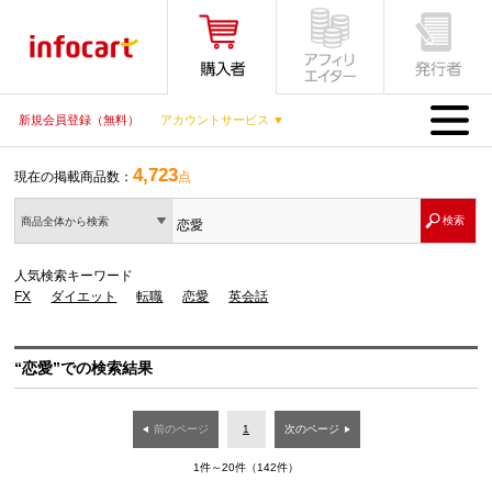
MENU
新規会員登録（無料）
アカウントサービス ▼
4,723
現在の掲載商品数：
点
商品全体から検索
人気検索キーワード
FX
ダイエット
転職
恋愛
英会話
“恋愛”での検索結果
前のページ
1
次のページ
1件～20件（142件）