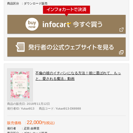
商品区分
: ダウンロード販売
不倫の彼のイチバンになる方法！彼に選ばれて、もっ
と、愛される魔法」動画
商品の販売日
: 2018年11月12日
発行者ID
: Yukari913
商品コード
: Yukari913-D68988
22,000
販売価格
:
円(税込)
発行者
: 疋田 由華里