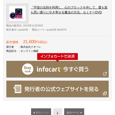
「宇宙の法則を利用し、心のブロックを外して、愛も富
も思い通りに引き寄せる魔法の方法」セミナーDVD
商品の販売日
: 2015年12月09日
発行者ID
: ryuki238
商品コード
: ryuki238-S62675
21,600
販売価格
:
円(税込)
発行者
: 株式会社クオーレ
商品区分
: オンライン物販
前のページ
1
次のページ