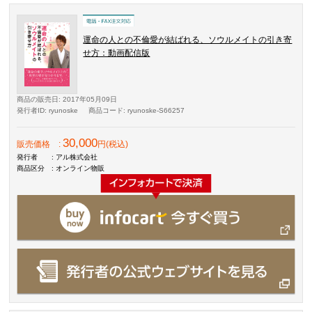
運命の人との不倫愛が結ばれる、ソウルメイトの引き寄
せ方：動画配信版
商品の販売日
: 2017年05月09日
発行者ID
: ryunoske
商品コード
: ryunoske-S66257
30,000
販売価格
:
円(税込)
発行者
: アル株式会社
商品区分
: オンライン物販