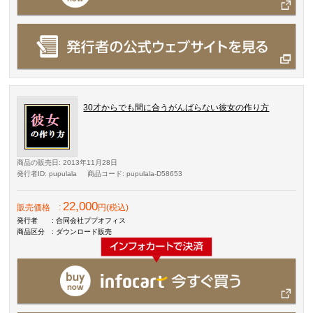
30才からでも間に合うがんばらない彼女の作り方
商品の販売日
: 2013年11月28日
発行者ID
: pupulala
商品コード
: pupulala-D58653
22,000
販売価格
:
円(税込)
発行者
: 合同会社ププオフィス
商品区分
: ダウンロード販売