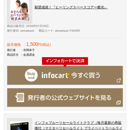
願望成就！『ヒーリングスペースコアー癒光』
商品の販売日
: 2009年07月29日
発行者ID
: skmaikaze
商品コード
: skmaikaze-T40485
1,500
販売価格
:
円(税込)
発行者
: 寺岡幸子
商品区分
: 会員課金
インフォブルーリセールライトクラブ（毎月最新の再販
権付（マスターリセールライト,プライベートラベルライ