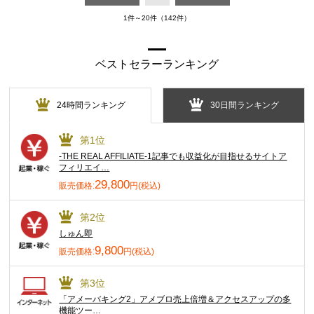
1件～20件（142件）
ベストセラーランキング
24時間ランキング
30日間ランキング
第1位
-THE REAL AFFILIATE-1記事でも収益化が目指せるサイトア
フィリエイ…
29,800
販売価格:
円(税込)
第2位
しゅん即
9,800
販売価格:
円(税込)
第3位
「アメーバキング2」アメブロ売上倍増＆アクセスアップの多
機能ツー…