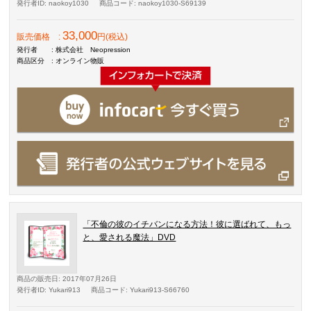
発行者ID
: naokoy1030
商品コード
: naokoy1030-S69139
33,000
販売価格
:
円(税込)
発行者
: 株式会社 Neopression
商品区分
: オンライン物販
「不倫の彼のイチバンになる方法！彼に選ばれて、もっ
と、愛される魔法」DVD
商品の販売日
: 2017年07月26日
発行者ID
: Yukari913
商品コード
: Yukari913-S66760