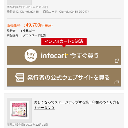
商品の販売日
: 2019年11月25日
発行者ID
: Ojunojun2438
商品コード
: Ojunojun2438-D70474
49,700
販売価格
:
円(税込)
発行者
: 小林 純一
商品区分
: ダウンロード販売
美しくなってステージアップする第一印象のつくり方セ
ミナーＤＶＤ
商品の販売日
: 2018年12月21日