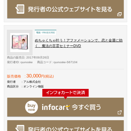
めちゃくちゃ叶う！アファメーションで、恋と金運に効
く、魔法の言霊セミナーDVD
商品の販売日
: 2017年09月26日
発行者ID
: ryunoske
商品コード
: ryunoske-S67104
30,000
販売価格
:
円(税込)
発行者
: アル株式会社
商品区分
: オンライン物販