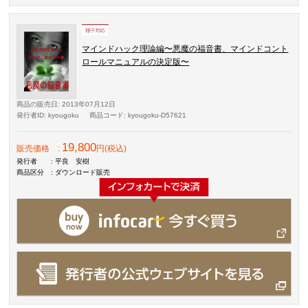
マインドハック理論編〜悪魔の福音書、マインドコント
ロールマニュアルの決定版〜
商品の販売日
: 2013年07月12日
発行者ID
: kyougoku
商品コード
: kyougoku-D57621
19,800
販売価格
:
円(税込)
発行者
: 平良 安樹
商品区分
: ダウンロード販売