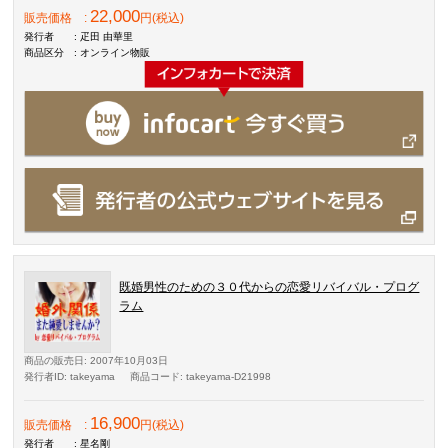
22,000
販売価格
:
円(税込)
発行者
: 疋田 由華里
商品区分
: オンライン物販
既婚男性のための３０代からの恋愛リバイバル・プログ
ラム
商品の販売日
: 2007年10月03日
発行者ID
: takeyama
商品コード
: takeyama-D21998
16,900
販売価格
:
円(税込)
発行者
: 星名剛