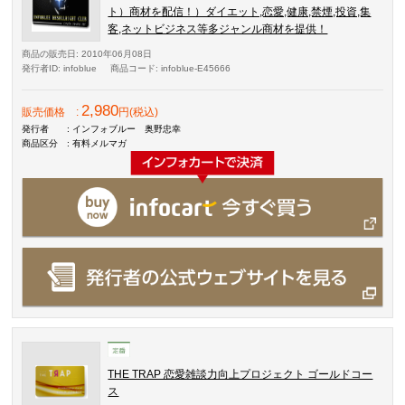
ト）商材を配信！）ダイエット,恋愛,健康,禁煙,投資,集
客,ネットビジネス等多ジャンル商材を提供！
商品の販売日
: 2010年06月08日
発行者ID
: infoblue
商品コード
: infoblue-E45666
2,980
販売価格
:
円(税込)
発行者
: インフォブルー 奥野忠幸
商品区分
: 有料メルマガ
THE TRAP 恋愛雑談力向上プロジェクト ゴールドコー
ス