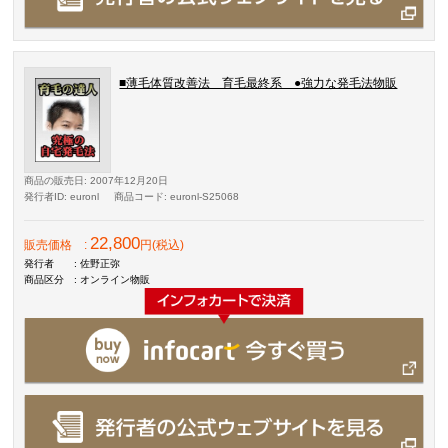
■薄毛体質改善法 育毛最終系 ●強力な発毛法物販
商品の販売日
: 2007年12月20日
発行者ID
: euronl
商品コード
: euronl-S25068
22,800
販売価格
:
円(税込)
発行者
: 佐野正弥
商品区分
: オンライン物販