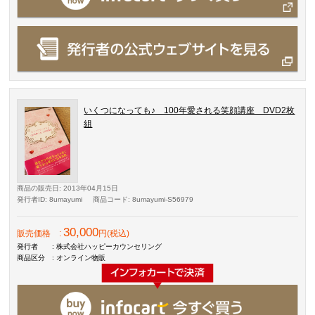
いくつになっても♪ 100年愛される笑顔講座 DVD2枚
組
商品の販売日
: 2013年04月15日
発行者ID
: 8umayumi
商品コード
: 8umayumi-S56979
30,000
販売価格
:
円(税込)
発行者
: 株式会社ハッピーカウンセリング
商品区分
: オンライン物販