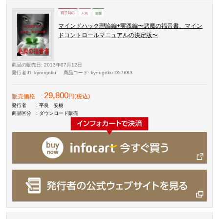
マインドハック理論編+実践編〜悪魔の福音書、マイン
ドコントロールマニュアルの決定版〜
商品の販売日
: 2013年07月12日
発行者ID
: kyougoku
商品コード
: kyougoku-D57683
29,800
販売価格
:
円(税込)
発行者
: 平良 安樹
商品区分
: ダウンロード販売