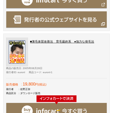
■薄毛体質改善法 育毛最終系 ●強力な発毛法
商品の販売日
: 2005年08月28日
発行者ID
: euronl
商品コード
: euronl-1
19,800
販売価格
:
円(税込)
発行者
: 佐野正弥
商品区分
: ダウンロード販売