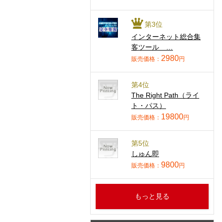
第3位
インターネット総合集
客ツール …
2980
販売価格：
円
第4位
The Right Path（ライ
ト・パス）
19800
販売価格：
円
第5位
しゅん即
9800
販売価格：
円
もっと見る