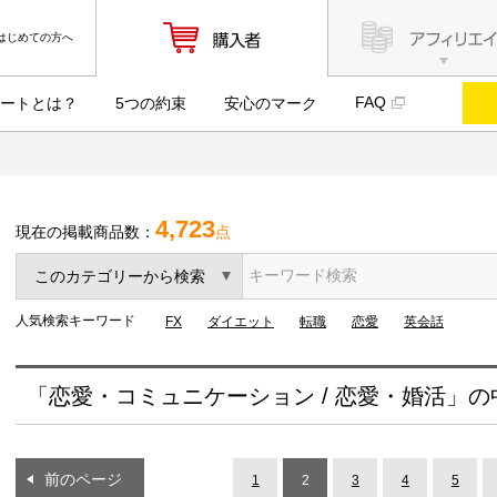
はじめての方へ
FAQ
ートとは？
5つの約束
安心のマーク
4,723
現在の掲載商品数：
点
人気検索キーワード
FX
ダイエット
転職
恋愛
英会話
「恋愛・コミュニケーション / 恋愛・婚活」の
前のページ
1
2
3
4
5