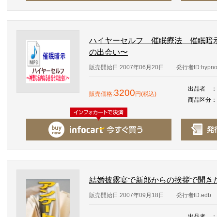
ハイヤーセルフ 催眠療法 催眠暗
の出会い〜
販売開始日:2007年06月20日
発行者ID:hypn
出品者
：
3200
販売価格:
円(税込)
商品区分
：
結婚披露宴で新郎からの挨拶で聞き
販売開始日:2007年09月18日
発行者ID:edb
出品者
：