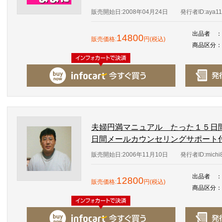
販売開始日:2008年04月24日
発行者ID:aya11
出品者
：
14800
販売価格:
円(税込)
商品区分
：
夫婦円満マニュアル たった１５日
日間メールカウンセリングサポート
販売開始日:2006年11月10日
発行者ID:michi
出品者
：
12800
販売価格:
円(税込)
商品区分
：