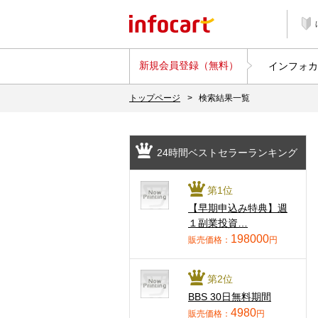
新規会員登録（無料）
インフォカ
トップページ
>
検索結果一覧
24時間ベストセラーランキング
第1位
【早期申込み特典】週
１副業投資…
198000
販売価格：
円
第2位
BBS 30日無料期間
4980
販売価格：
円