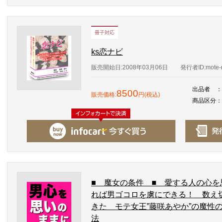
冊子対応
ks恋ナビ
販売開始日:2008年03月06日
発行者ID:mote-
出品者
：
8500
販売価格:
円(税込)
商品区分
：
■ 魔女の条件 ■ 愛する人の心
れば男ゴコロを虜にできる！ 数え
きた モテ女王”藤咲あやか”の魔性
法