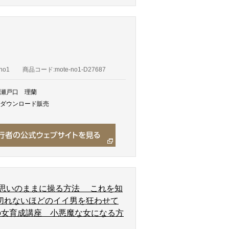
no1
商品コード:mote-no1-D27687
瀬戸口 理蘭
ダウンロード販売
を思いのままに操る方法 これを知
切れないほどのイイ男を狂わせて
の女育成講座 小悪魔な女になる方