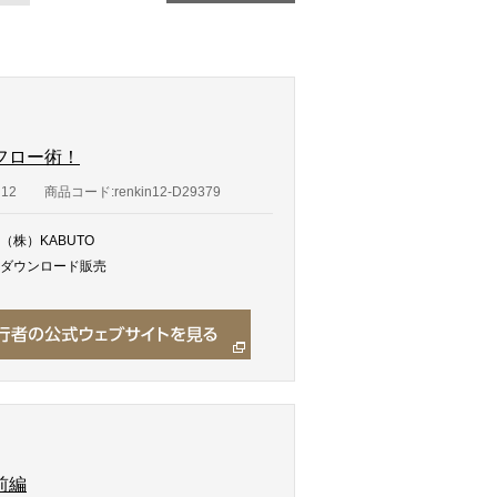
フロー術！
n12
商品コード:renkin12-D29379
（株）KABUTO
ダウンロード販売
前編