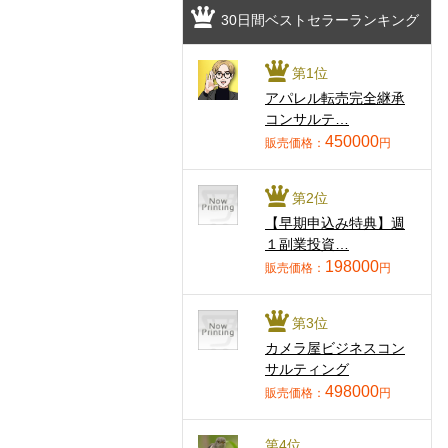
30日間ベストセラーランキング
第1位
アパレル転売完全継承
コンサルテ…
450000
販売価格：
円
第2位
【早期申込み特典】週
１副業投資…
198000
販売価格：
円
第3位
カメラ屋ビジネスコン
サルティング
498000
販売価格：
円
第4位