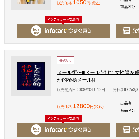
1050
販売価格:
円(税込)
商品区分
：
冊子対応
メール術〜■メールだけで女性達を虜
か的極秘メール術
販売開始日:2008年06月12日
発行者ID:2e3j8
出品者
：
12800
販売価格:
円(税込)
商品区分
：