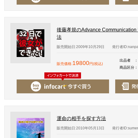
後藤孝規のAdvance Communica
法
販売開始日:2009年10月29日
発行者ID:nanp
出品者
：
19800
販売価格:
円(税込)
商品区分
：
運命の相手を探す方法
販売開始日:2010年05月13日
発行者ID:sumer