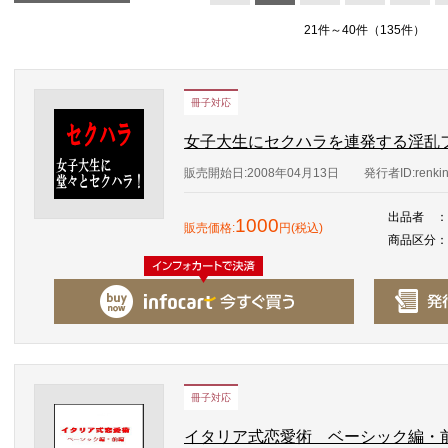
21件～40件（135件）
冊子対応
女子大生にセクハラを連発する淫乱
販売開始日:2008年04月13日
発行者ID:renki
出品者
：
1000
販売価格:
円(税込)
商品区分
：
冊子対応
イタリア式恋愛術 ベーシック編・