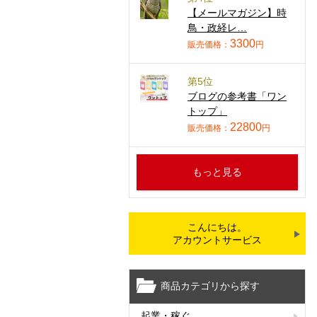
【メールマガジン】時
鳥・政経レ…
3300
販売価格：
円
第5位
ブログの参考書「ワン
トップ」
22800
販売価格：
円
もっと見る
こんにちは。
アカウントサービス
商品カテゴリから探す
起業・稼ぐ