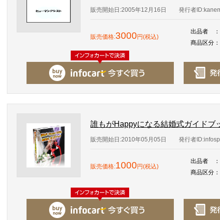
販売開始日:2005年12月16日
発行者ID:kanem
出品者
：
3000
販売価格:
円(税込)
商品区分
：
誰もがHappyになる結婚式ガイドブ
販売開始日:2010年05月05日
発行者ID:infosp
出品者
：
1000
販売価格:
円(税込)
商品区分
：