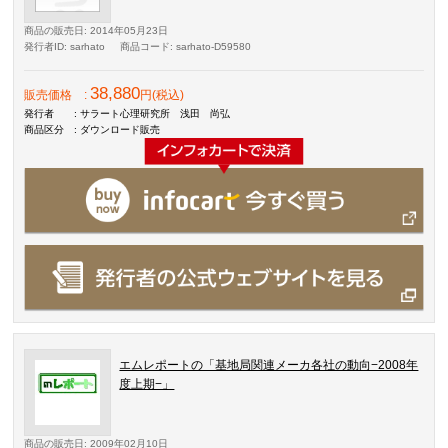
商品の販売日
: 2014年05月23日
発行者ID
: sarhato
商品コード
: sarhato-D59580
38,880
販売価格
:
円(税込)
発行者
: サラート心理研究所 浅田 尚弘
商品区分
: ダウンロード販売
エムレポートの「基地局関連メーカ各社の動向−2008年
度上期−」
商品の販売日
: 2009年02月10日