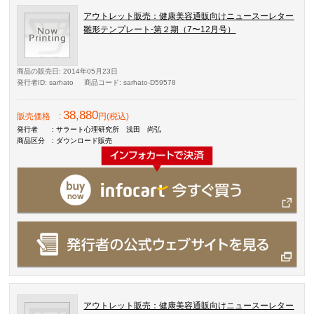
アウトレット販売：健康美容通販向けニュースーレター
雛形テンプレート-第２期（7〜12月号）
商品の販売日
: 2014年05月23日
発行者ID
: sarhato
商品コード
: sarhato-D59578
38,880
販売価格
:
円(税込)
発行者
: サラート心理研究所 浅田 尚弘
商品区分
: ダウンロード販売
アウトレット販売：健康美容通販向けニュースーレター