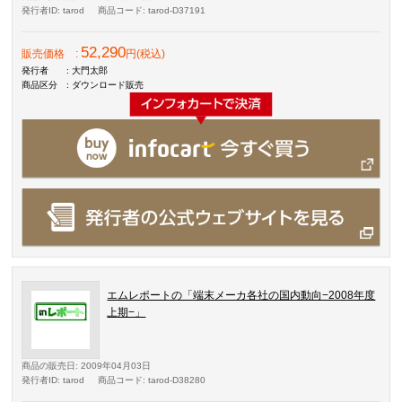
発行者ID
: tarod
商品コード
: tarod-D37191
52,290
販売価格
:
円(税込)
発行者
: 大門太郎
商品区分
: ダウンロード販売
エムレポートの「端末メーカ各社の国内動向−2008年度
上期−」
商品の販売日
: 2009年04月03日
発行者ID
: tarod
商品コード
: tarod-D38280