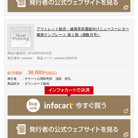
アウトレット販売：健康美容通販向けニュースーレター
雛形テンプレート-第１期（偶数月号）
商品の販売日
: 2014年04月15日
発行者ID
: sarhato
商品コード
: sarhato-D59576
38,880
販売価格
:
円(税込)
発行者
: サラート心理研究所 浅田 尚弘
商品区分
: ダウンロード販売