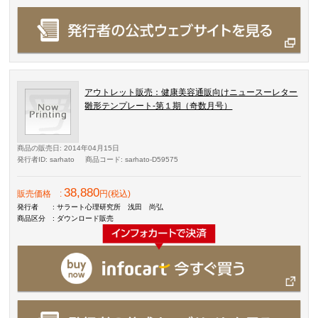
アウトレット販売：健康美容通販向けニュースーレター
雛形テンプレート-第１期（奇数月号）
商品の販売日
: 2014年04月15日
発行者ID
: sarhato
商品コード
: sarhato-D59575
38,880
販売価格
:
円(税込)
発行者
: サラート心理研究所 浅田 尚弘
商品区分
: ダウンロード販売