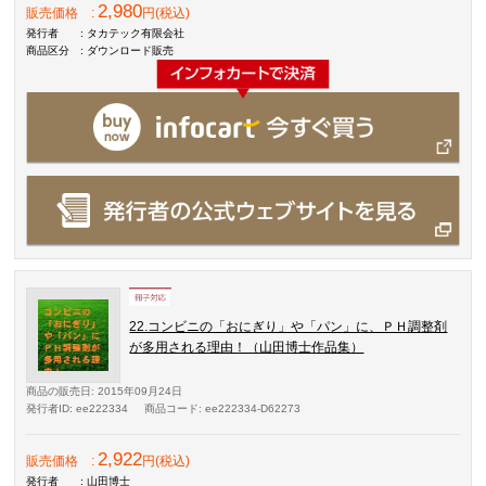
2,980
販売価格
:
円(税込)
発行者
: タカテック有限会社
商品区分
: ダウンロード販売
22.コンビニの「おにぎり」や「パン」に、ＰＨ調整剤
が多用される理由！（山田博士作品集）
商品の販売日
: 2015年09月24日
発行者ID
: ee222334
商品コード
: ee222334-D62273
2,922
販売価格
:
円(税込)
発行者
: 山田博士