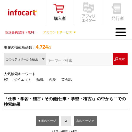
MENU
新規会員登録（無料）
アカウントサービス ▼
4,724
現在の掲載商品数：
点
このカテゴリーから検索
人気検索キーワード
FX
ダイエット
転職
恋愛
英会話
「仕事・学習・稽古 / その他(仕事・学習・稽古)」の中から“”での
検索結果
前のページ
2
次のページ
21件～40件（74件）