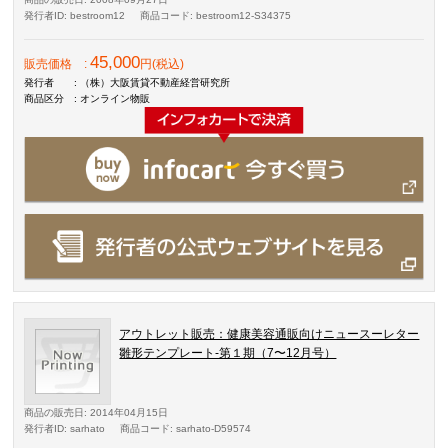
発行者ID
: bestroom12
商品コード
: bestroom12-S34375
45,000
販売価格
:
円(税込)
発行者
: （株）大阪賃貸不動産経営研究所
商品区分
: オンライン物販
アウトレット販売：健康美容通販向けニュースーレター
雛形テンプレート-第１期（7〜12月号）
商品の販売日
: 2014年04月15日
発行者ID
: sarhato
商品コード
: sarhato-D59574