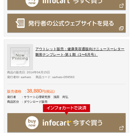
アウトレット販売：健康美容通販向けニュースーレター
雛形テンプレート-第１期（1〜6月号）
商品の販売日
: 2014年04月15日
発行者ID
: sarhato
商品コード
: sarhato-D59563
38,880
販売価格
:
円(税込)
発行者
: サラート心理研究所 浅田 尚弘
商品区分
: ダウンロード販売