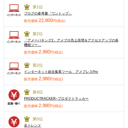
第1位
ブログの参考書「ワントップ」
22,800
販売価格:
円(税込)
第2位
「アメーバキング2」アメブロ売上倍増＆アクセスアップの多
機能ツー…
2,980
販売価格:
円(税込)
第2位
インターネット総合集客ツール アメプレスPro
2,980
販売価格:
円(税込)
第4位
PRODUCTRACKER−プロダクトラッカー
2,980
販売価格:
円(税込)
第5位
全トレンド