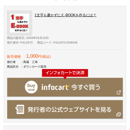
1文字も書かずにＥ-BOOKを作るには？
商品の販売日
: 2009年05月16日
発行者ID
: P412970
商品コード
: P412970-D39048
1,000
販売価格
:
円(税込)
発行者
: 馬場 三幸
商品区分
: ダウンロード販売