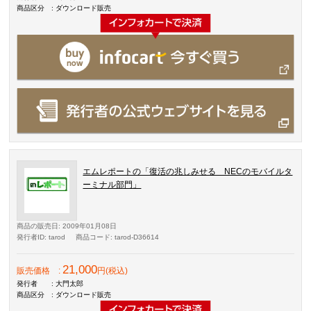
商品区分
: ダウンロード販売
エムレポートの「復活の兆しみせる NECのモバイルタ
ーミナル部門」
商品の販売日
: 2009年01月08日
発行者ID
: tarod
商品コード
: tarod-D36614
21,000
販売価格
:
円(税込)
発行者
: 大門太郎
商品区分
: ダウンロード販売