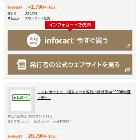
41,790
販売価格
:
円(税込)
発行者
: 大門太郎
商品区分
: ダウンロード販売
エムレポートの「端末メーカ各社の海外動向−2008年度
上期−」
商品の販売日
: 2009年04月23日
発行者ID
: tarod
商品コード
: tarod-D38674
20,790
販売価格
:
円(税込)