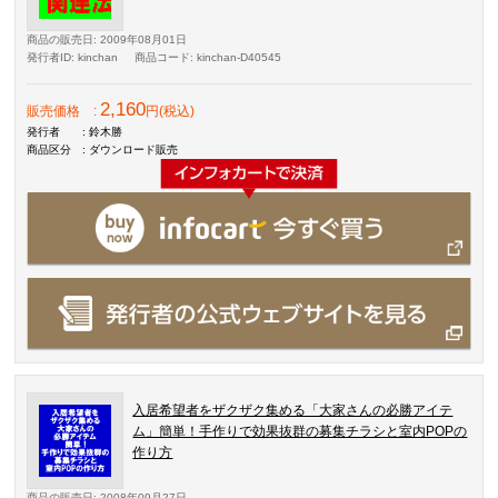
商品の販売日
: 2009年08月01日
発行者ID
: kinchan
商品コード
: kinchan-D40545
2,160
販売価格
:
円(税込)
発行者
: 鈴木勝
商品区分
: ダウンロード販売
入居希望者をザクザク集める「大家さんの必勝アイテ
ム」簡単！手作りで効果抜群の募集チラシと室内POPの
作り方
商品の販売日
: 2008年09月27日