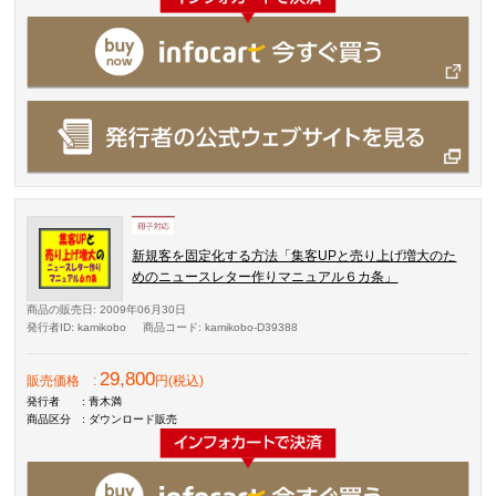
新規客を固定化する方法「集客UPと売り上げ増大のた
めのニュースレター作りマニュアル６カ条」
商品の販売日
: 2009年06月30日
発行者ID
: kamikobo
商品コード
: kamikobo-D39388
29,800
販売価格
:
円(税込)
発行者
: 青木満
商品区分
: ダウンロード販売