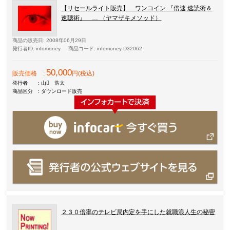
【リセールライト販売】 ワンコイン 『倍速 速読術＆
速聴術』 … （ヤマザキメソッド）
商品の販売日
: 2008年06月29日
発行者ID
: infomoney
商品コード
: infomoney-D32062
50,000
販売価格
:
円(税込)
発行者
: 山 浩太
商品区分
: ダウンロード販売
２３０倍率のテレビ局内定を手にした就職浪人生の秘密