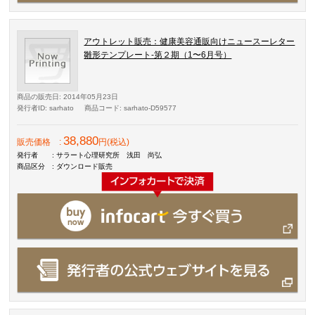
アウトレット販売：健康美容通販向けニュースーレター
雛形テンプレート-第２期（1〜6月号）
商品の販売日
: 2014年05月23日
発行者ID
: sarhato
商品コード
: sarhato-D59577
38,880
販売価格
:
円(税込)
発行者
: サラート心理研究所 浅田 尚弘
商品区分
: ダウンロード販売