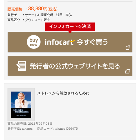
38,880
販売価格
:
円(税込)
発行者
: サラート心理研究所 浅田 尚弘
商品区分
: ダウンロード販売
ストレスから解放されるために
商品の販売日
: 2013年02月08日
発行者ID
: takatec
商品コード
: takatec-D56475