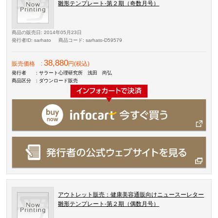
雛形テンプレート-第２期（奇数月号）
商品の販売日
: 2014年05月23日
発行者ID
: sarhato
商品コード
: sarhato-D59579
38,880
販売価格
:
円(税込)
発行者
: サラート心理研究所 浅田 尚弘
商品区分
: ダウンロード販売
アウトレット販売：健康美容通販向けニュースーレター
雛形テンプレート-第２期（偶数月号）