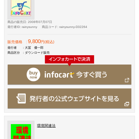
商品の販売日
: 2008年07月07日
発行者ID
: rainysunny
商品コード
: rainysunny-D32264
9,800
販売価格
:
円(税込)
発行者
: 大冨 優一郎
商品区分
: ダウンロード販売
環境関連法