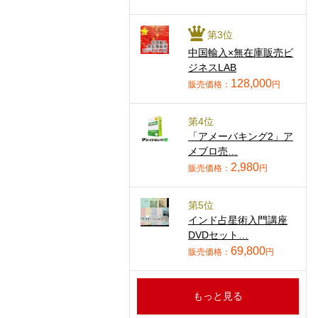
第3位
中国輸入×無在庫販売ビ
ジネスLAB
128,000
販売価格：
円
第4位
「アメーバキング2」ア
メブロ売…
2,980
販売価格：
円
第5位
インド占星術入門講座
DVDセット…
69,800
販売価格：
円
もっと見る