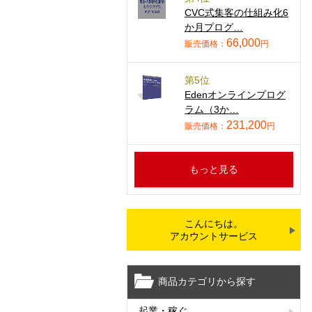
CVC式集客の仕組み化6
か月プログ…
66,000
販売価格：
円
第5位
Edenオンラインプログ
ラム（3か…
231,200
販売価格：
円
もっと見る
こんにちは。
アカウントサービス
商品カテゴリから探す
起業・稼ぐ