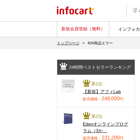
新規会員登録（無料）
インフォカ
トップページ
>
404商品エラー
24時間ベストセラーランキング
第1位
【新規】アフィLab
248,000
販売価格：
円
第2位
Edenオンラインプログ
ラム（3か…
231,200
販売価格：
円