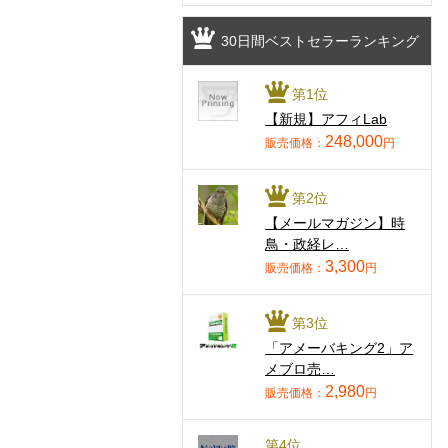
30日間ベストセラーランキング
第1位
【新規】アフィLab
248,000
販売価格：
円
第2位
【メールマガジン】時
鳥・政経レ…
3,300
販売価格：
円
第3位
「アメーバキング2」ア
メブロ売…
2,980
販売価格：
円
第4位