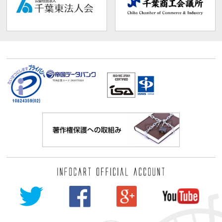
TDB企業コード:
261070114