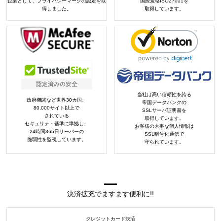
企業として、プライバシーマークの認定を取
国際規格ISO27001を
得しました。
取得しています。
当社は高い信頼性を誇る
政府機関など世界30カ国、
帝国データバンクの
80,000サイト以上で
SSLサーバ証明書を
されている
取得しています。
セキュリティ基準に準拠し、
お客様の大事な個人情報は
24時間365日サーバーの
SSL暗号化通信で
脆弱性を監視しています。
守られています。
決済拡充でますます便利に!!
クレジットカード決済