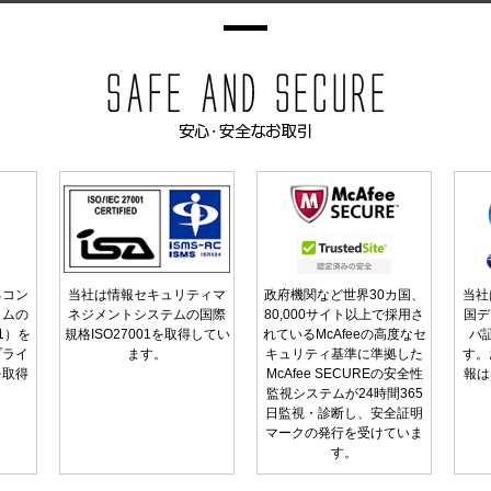
るコン
当社は情報セキュリティマ
政府機関など世界30カ国、
当社
ラムの
ネジメントシステムの国際
80,000サイト以上で採用さ
国デ
01）を
規格ISO27001を取得してい
れているMcAfeeの高度なセ
バ
プライ
ます。
キュリティ基準に準拠した
す。
を取得
McAfee SECUREの安全性
報は
監視システムが24時間365
日監視・診断し、安全証明
マークの発行を受けていま
す。