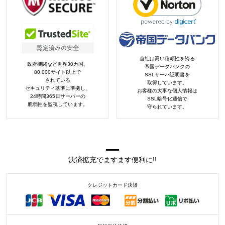
当社は高い信頼性を誇る
政府機関など世界30カ国、
帝国データバンクの
80,000サイト以上で
SSLサーバ証明書を
されている
取得しています。
セキュリティ基準に準拠し、
お客様の大事な個人情報は
24時間365日サーバーの
SSL暗号化通信で
脆弱性を監視しています。
守られています。
決済拡充でますます便利に!!
クレジットカード決済