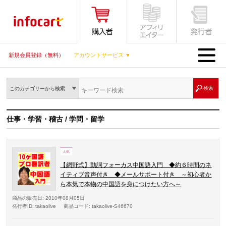
MENU
新規会員登録（無料）
アカウントサービス ▼
このカテゴリーから検索
仕事・学習・稽古 / 学問・留学
【網野式】動詞フォーカス中国語入門 ◆約６時間のネ
イティブ音声付き ◆メールサポート付き ～初心者か
ら本気で本物の中国語を身につけたい方へ～
商品の販売日
: 2010年08月05日
発行者ID
: takaolive
商品コード
: takaolive-S46670