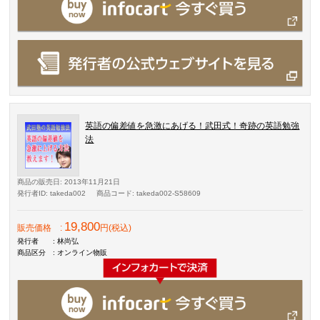
英語の偏差値を急激にあげる！武田式！奇跡の英語勉強
法
商品の販売日
: 2013年11月21日
発行者ID
: takeda002
商品コード
: takeda002-S58609
19,800
販売価格
:
円(税込)
発行者
: 林尚弘
商品区分
: オンライン物販