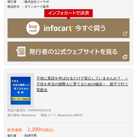
発行者
: 株式会社イーラボ
商品区分
: ダウンロード販売
子供に英語を学ばせるだけで安心していませんか？ ＜
子供を本当の国際人に育てるための秘訣＞ 親子で行う
実践法
商品の販売日
: 2006年09月14日
発行者ID
: MorioItozu
商品コード
: MorioItozu-D8557
1,200
販売価格
:
円(税込)
発行者
: 到津守男