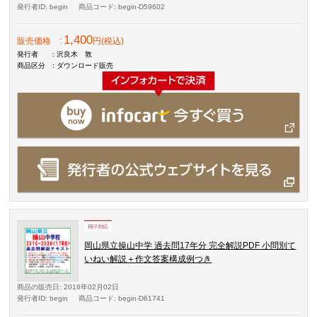
発行者ID
: begin
商品コード
: begin-D59602
1,400
販売価格
:
円(税込)
発行者
: 沢良木 敦
商品区分
: ダウンロード販売
岡山県立操山中学 過去問17年分 完全解説PDF 小問別て
いねい解説＋作文答案構成例つき
商品の販売日
: 2016年02月02日
発行者ID
: begin
商品コード
: begin-D61741