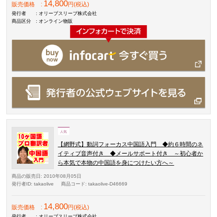
14,800
販売価格
:
円(税込)
発行者
: オリーブスリーブ株式会社
商品区分
: オンライン物販
【網野式】動詞フォーカス中国語入門 ◆約６時間のネ
イティブ音声付き ◆メールサポート付き ～初心者か
ら本気で本物の中国語を身につけたい方へ～
商品の販売日
: 2010年08月05日
発行者ID
: takaolive
商品コード
: takaolive-D46669
14,800
販売価格
:
円(税込)
発行者
: オリーブスリーブ株式会社