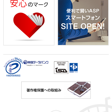
TDB企業コード:
261070114