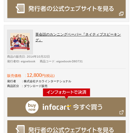
英会話のカンニングペーパー『ネイティブスピーキン
グ』
商品の販売日
: 2014年10月22日
発行者ID
: eigoebook
商品コード
: eigoebook-D60731
12,800
販売価格
:
円(税込)
発行者
: 株式会社チカラインターナショナル
商品区分
: ダウンロード販売