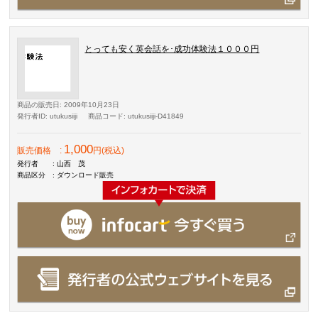
とっても安く英会話を･成功体験法１０００円
商品の販売日
: 2009年10月23日
発行者ID
: utukusiiji
商品コード
: utukusiiji-D41849
1,000
販売価格
:
円(税込)
発行者
: 山西 茂
商品区分
: ダウンロード販売