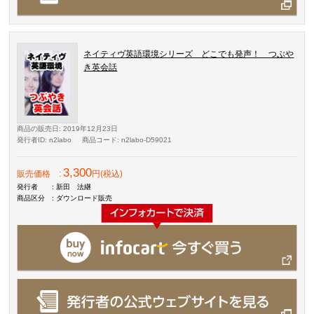
ネイティヴ英語環境シリーズ どこでも発声！ つぶや
き英会話
商品の販売日
: 2019年12月23日
発行者ID
: n2labo
商品コード
: n2labo-D59021
3,300
販売価格
:
円(税込)
発行者
: 新田 法継
商品区分
: ダウンロード販売