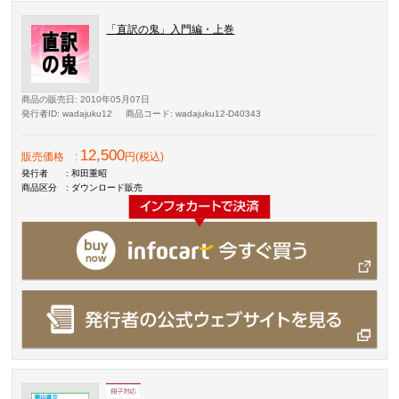
「直訳の鬼」入門編・上巻
商品の販売日
: 2010年05月07日
発行者ID
: wadajuku12
商品コード
: wadajuku12-D40343
12,500
販売価格
:
円(税込)
発行者
: 和田重昭
商品区分
: ダウンロード販売