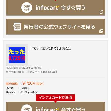
日本語→英語の順で学ぶ英会話
商品の販売日
: 2015年02月04日
発行者ID
: esprit
商品コード
: esprit-S61183
9,720
販売価格
:
円(税込)
発行者
: 山崎隆平
商品区分
: オンライン物販