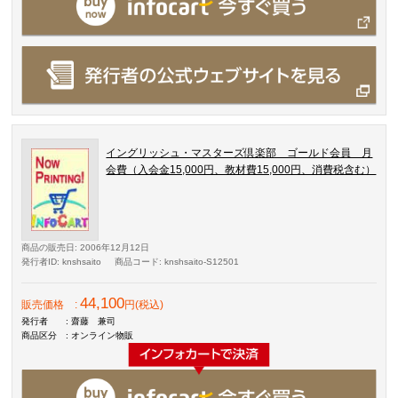
イングリッシュ・マスターズ倶楽部 ゴールド会員 月
会費（入会金15,000円、教材費15,000円、消費税含む）
商品の販売日
: 2006年12月12日
発行者ID
: knshsaito
商品コード
: knshsaito-S12501
44,100
販売価格
:
円(税込)
発行者
: 齋藤 兼司
商品区分
: オンライン物販