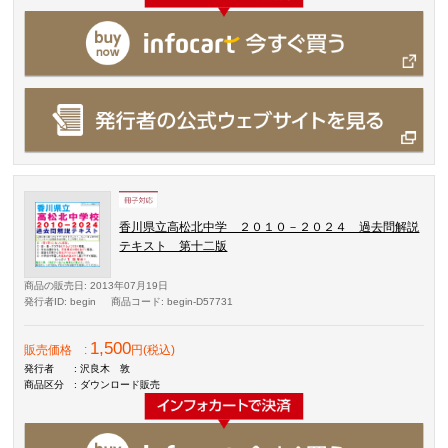
香川県立高松北中学 ２０１０－２０２４ 過去問解説
テキスト 第十二版
商品の販売日
: 2013年07月19日
発行者ID
: begin
商品コード
: begin-D57731
1,500
販売価格
:
円(税込)
発行者
: 沢良木 敦
商品区分
: ダウンロード販売