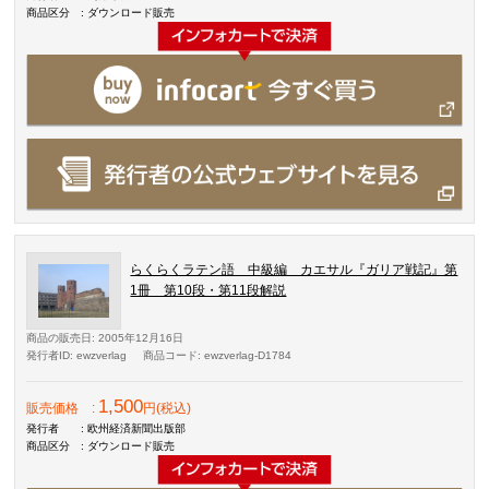
商品区分
: ダウンロード販売
らくらくラテン語 中級編 カエサル『ガリア戦記』第
1冊 第10段・第11段解説
商品の販売日
: 2005年12月16日
発行者ID
: ewzverlag
商品コード
: ewzverlag-D1784
1,500
販売価格
:
円(税込)
発行者
: 欧州経済新聞出版部
商品区分
: ダウンロード販売