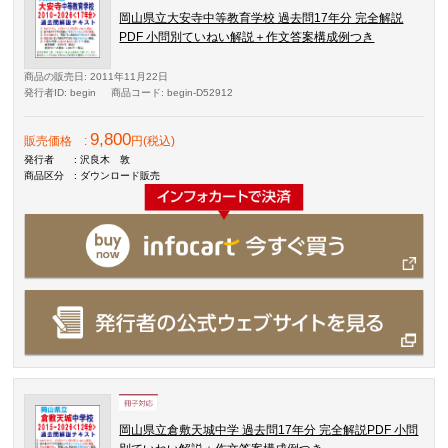
岡山県立大安寺中等教育学校 過去問17年分 完全解説
PDF 小問別ていねい解説＋作文答案構成例つき
商品の販売日
: 2011年11月22日
発行者ID
: begin
商品コード
: begin-D52912
9,800
販売価格
:
円(税込)
発行者
: 沢良木 敦
商品区分
: ダウンロード販売
岡山県立倉敷天城中学 過去問17年分 完全解説PDF 小問