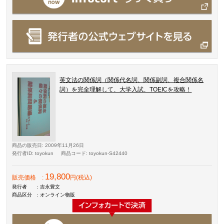
英文法の関係詞（関係代名詞、関係副詞、複合関係名
詞）を完全理解して、大学入試、TOEICを攻略！
商品の販売日
: 2009年11月26日
発行者ID
: toyokun
商品コード
: toyokun-S42440
19,800
販売価格
:
円(税込)
発行者
: 吉永豊文
商品区分
: オンライン物販