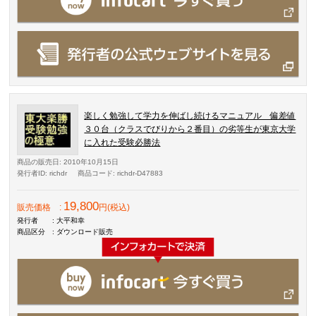
楽しく勉強して学力を伸ばし続けるマニュアル 偏差値
３０台（クラスでびりから２番目）の劣等生が東京大学
に入れた受験必勝法
商品の販売日
: 2010年10月15日
発行者ID
: richdr
商品コード
: richdr-D47883
19,800
販売価格
:
円(税込)
発行者
: 大平和幸
商品区分
: ダウンロード販売