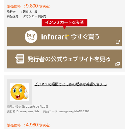
9,800
販売価格
:
円(税込)
発行者
: 沢良木 敦
商品区分
: ダウンロード販売
ビジネスの場面でとっさの返事が英語で言える
商品の販売日
: 2018年06月19日
発行者ID
: mangaenglish
商品コード
: mangaenglish-D68398
4,980
販売価格
:
円(税込)