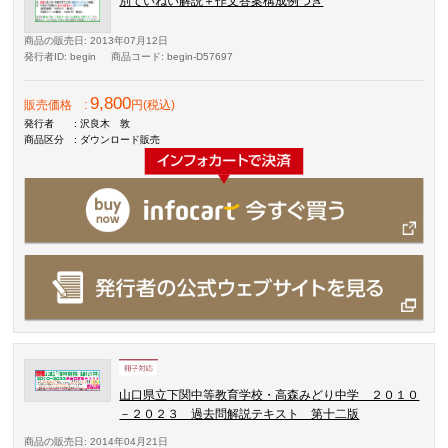
別ていねい解説＋作文答案構成例つき
商品の販売日
: 2013年07月12日
発行者ID
: begin
商品コード
: begin-D57697
9,800
販売価格
:
円(税込)
発行者
: 沢良木 敦
商品区分
: ダウンロード販売
山口県立下関中等教育学校・高森みどり中学 ２０１０
－２０２３ 過去問解説テキスト 第十二版
商品の販売日
: 2014年04月21日