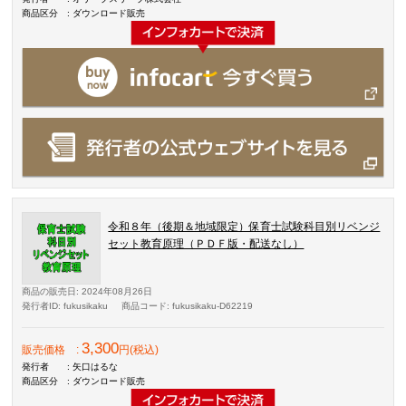
商品区分
: ダウンロード販売
令和８年（後期＆地域限定）保育士試験科目別リベンジ
セット教育原理（ＰＤＦ版・配送なし）
商品の販売日
: 2024年08月26日
発行者ID
: fukusikaku
商品コード
: fukusikaku-D62219
3,300
販売価格
:
円(税込)
発行者
: 矢口はるな
商品区分
: ダウンロード販売