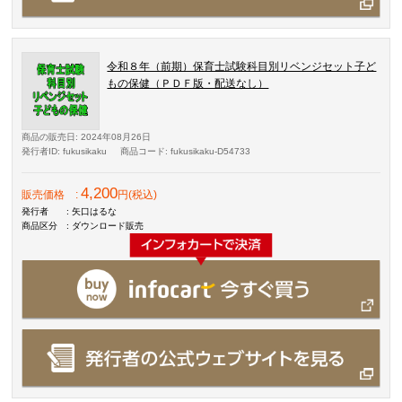
令和８年（前期）保育士試験科目別リベンジセット子ど
もの保健（ＰＤＦ版・配送なし）
商品の販売日
: 2024年08月26日
発行者ID
: fukusikaku
商品コード
: fukusikaku-D54733
4,200
販売価格
:
円(税込)
発行者
: 矢口はるな
商品区分
: ダウンロード販売