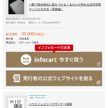
一瞬で競合他社に差をつける！あなたが売れる住宅営業
マンになる方法（実践編）
商品の販売日
: 2014年03月17日
発行者ID
: 55danji
商品コード
: 55danji-D59375
35,000
販売価格
:
円(税込)
発行者
: 渋谷道長
商品区分
: ダウンロード販売
ハウスジュエリーデザイナー講座