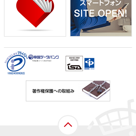
TDB企業コード:
261070114