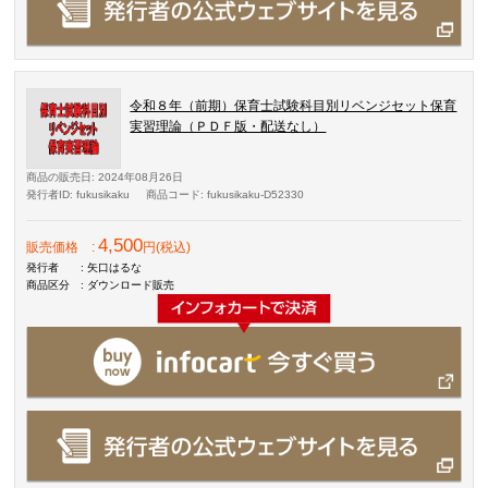
令和８年（前期）保育士試験科目別リベンジセット保育
実習理論（ＰＤＦ版・配送なし）
商品の販売日
: 2024年08月26日
発行者ID
: fukusikaku
商品コード
: fukusikaku-D52330
4,500
販売価格
:
円(税込)
発行者
: 矢口はるな
商品区分
: ダウンロード販売