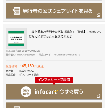
中級交通事故専門士資格取得講座＋【特典】で頭部むち
打ちガイドブックも受講できます
商品の販売日
: 2018年09月20日
発行者ID
: TheChangeGym
商品コード
: TheChangeGym-D68772
45,150
販売価格
:
円(税込)
発行者
: 株式会社K.O.
商品区分
: ダウンロード販売