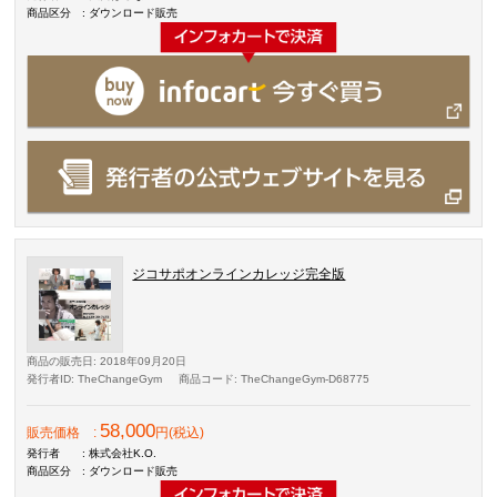
商品区分
: ダウンロード販売
ジコサポオンラインカレッジ完全版
商品の販売日
: 2018年09月20日
発行者ID
: TheChangeGym
商品コード
: TheChangeGym-D68775
58,000
販売価格
:
円(税込)
発行者
: 株式会社K.O.
商品区分
: ダウンロード販売