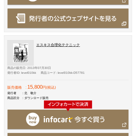
エスキス合理化テクニック
商品の販売日
: 2013年07月30日
発行者ID
: level010kk
商品コード
: level010kk-D57781
15,800
販売価格
:
円(税込)
発行者
: 北 敬介
商品区分
: ダウンロード販売