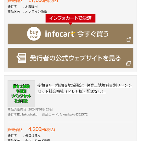
17,800
販売価格
:
円(税込)
発行者
: 木藤隆司
商品区分
: オンライン物販
令和８年（後期＆地域限定）保育士試験科目別リベンジ
セット社会福祉（ＰＤＦ版・配送なし）
商品の販売日
: 2024年08月26日
発行者ID
: fukusikaku
商品コード
: fukusikaku-D52572
4,200
販売価格
:
円(税込)
発行者
: 矢口はるな
商品区分
: ダウンロード販売