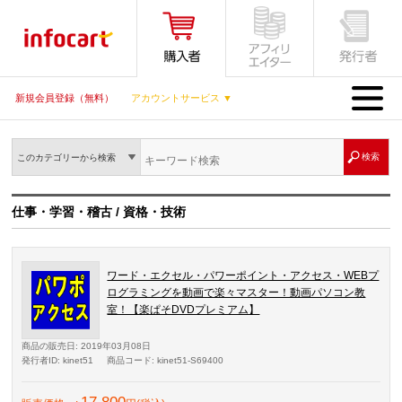
MENU
新規会員登録（無料）
アカウントサービス ▼
このカテゴリーから検索
仕事・学習・稽古 / 資格・技術
ワード・エクセル・パワーポイント・アクセス・WEBプ
ログラミングを動画で楽々マスター！動画パソコン教
室！【楽ぱそDVDプレミアム】
商品の販売日
: 2019年03月08日
発行者ID
: kinet51
商品コード
: kinet51-S69400