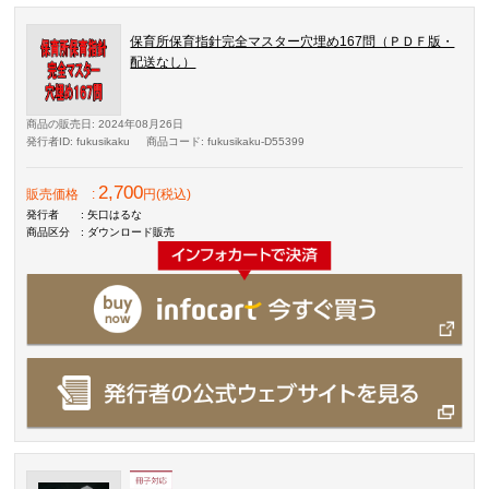
保育所保育指針完全マスター穴埋め167問（ＰＤＦ版・
配送なし）
商品の販売日
: 2024年08月26日
発行者ID
: fukusikaku
商品コード
: fukusikaku-D55399
2,700
販売価格
:
円(税込)
発行者
: 矢口はるな
商品区分
: ダウンロード販売