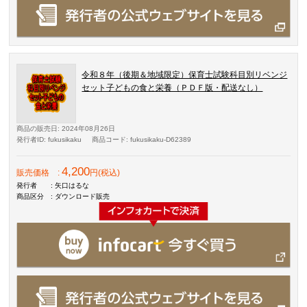
令和８年（後期＆地域限定）保育士試験科目別リベンジ
セット子どもの食と栄養（ＰＤＦ版・配送なし）
商品の販売日
: 2024年08月26日
発行者ID
: fukusikaku
商品コード
: fukusikaku-D62389
4,200
販売価格
:
円(税込)
発行者
: 矢口はるな
商品区分
: ダウンロード販売