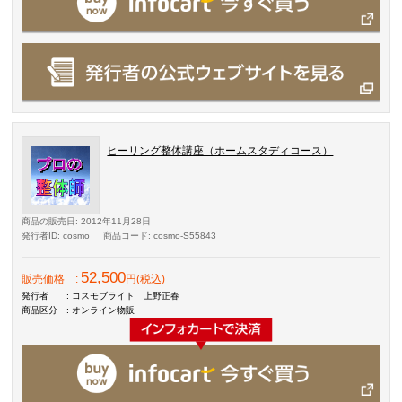
ヒーリング整体講座（ホームスタディコース）
商品の販売日
: 2012年11月28日
発行者ID
: cosmo
商品コード
: cosmo-S55843
52,500
販売価格
:
円(税込)
発行者
: コスモブライト 上野正春
商品区分
: オンライン物販