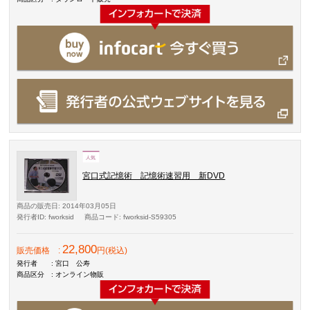
宮口式記憶術 記憶術速習用 新DVD
商品の販売日
: 2014年03月05日
発行者ID
: fworksid
商品コード
: fworksid-S59305
22,800
販売価格
:
円(税込)
発行者
: 宮口 公寿
商品区分
: オンライン物販