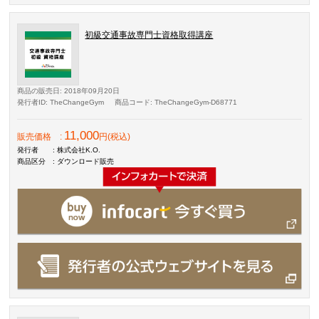
初級交通事故専門士資格取得講座
商品の販売日
: 2018年09月20日
発行者ID
: TheChangeGym
商品コード
: TheChangeGym-D68771
11,000
販売価格
:
円(税込)
発行者
: 株式会社K.O.
商品区分
: ダウンロード販売