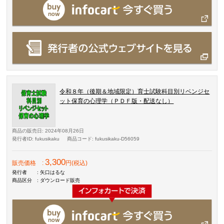
令和８年（後期＆地域限定）育士試験科目別リベンジセ
ット保育の心理学（ＰＤＦ版・配送なし）
商品の販売日
: 2024年08月26日
発行者ID
: fukusikaku
商品コード
: fukusikaku-D56059
3,300
販売価格
:
円(税込)
発行者
: 矢口はるな
商品区分
: ダウンロード販売