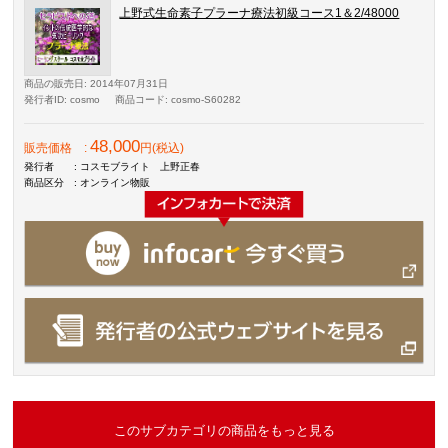
上野式生命素子プラーナ療法初級コース1＆2/48000
商品の販売日
: 2014年07月31日
発行者ID
: cosmo
商品コード
: cosmo-S60282
48,000
販売価格
:
円(税込)
発行者
: コスモブライト 上野正春
商品区分
: オンライン物販
このサブカテゴリの商品をもっと見る