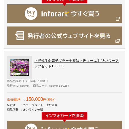
上野式生命素子プラーナ療法上級コース/1-4&パワーア
ップセット158000
商品の販売日
: 2014年07月31日
発行者ID
: cosmo
商品コード
: cosmo-S60284
158,000
販売価格
:
円(税込)
発行者
: コスモブライト 上野正春
商品区分
: オンライン物販