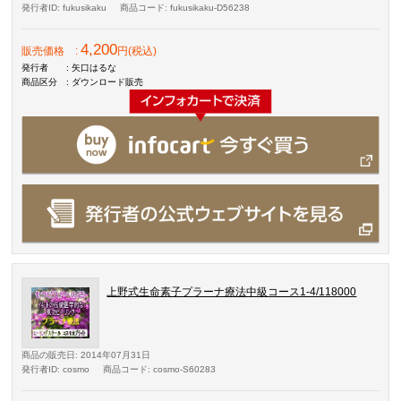
発行者ID
: fukusikaku
商品コード
: fukusikaku-D56238
4,200
販売価格
:
円(税込)
発行者
: 矢口はるな
商品区分
: ダウンロード販売
上野式生命素子プラーナ療法中級コース1-4/118000
商品の販売日
: 2014年07月31日
発行者ID
: cosmo
商品コード
: cosmo-S60283