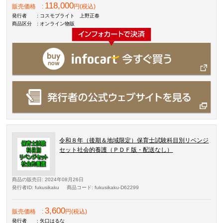
118,000
販売価格
:
円(税込)
発行者
: コスモブライト 上野正春
商品区分
: オンライン物販
令和８年（後期＆地域限定）保育士試験科目別リベンジ
セット社会的養護（ＰＤＦ版・配送なし）
商品の販売日
: 2024年08月26日
発行者ID
: fukusikaku
商品コード
: fukusikaku-D62299
3,600
販売価格
:
円(税込)
発行者
: 矢口はるな