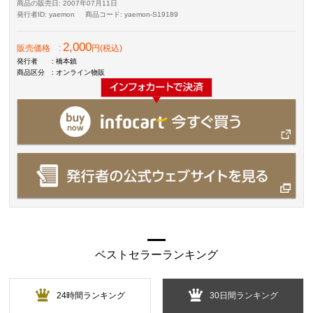
商品の販売日
: 2007年07月11日
発行者ID
: yaemon
商品コード
: yaemon-S19189
2,000
販売価格
:
円(税込)
発行者
: 橋本鎮
商品区分
: オンライン物販
ベストセラーランキング
24時間ランキング
30日間ランキング