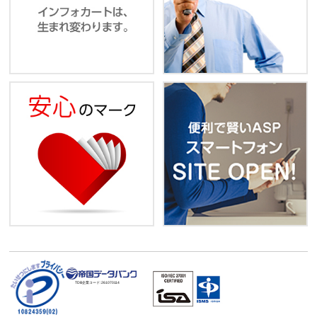
TDB企業コード:
261070114