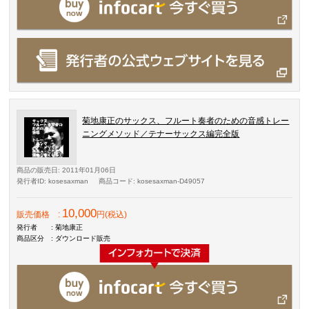
菊地康正のサックス、フルート奏者のための音感トレー
ニングメソッド／テナーサックス編完全版
商品の販売日
: 2011年01月06日
発行者ID
: kosesaxman
商品コード
: kosesaxman-D49057
10,000
販売価格
:
円(税込)
発行者
: 菊地康正
商品区分
: ダウンロード販売