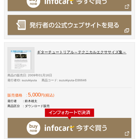
ギターチュートリアル～テクニカルエクササイズ集～
商品の販売日
: 2009年01月16日
発行者ID
: suzukiyuta
商品コード
: suzukiyuta-D36646
5,000
販売価格
:
円(税込)
発行者
: 鈴木雄太
商品区分
: ダウンロード販売