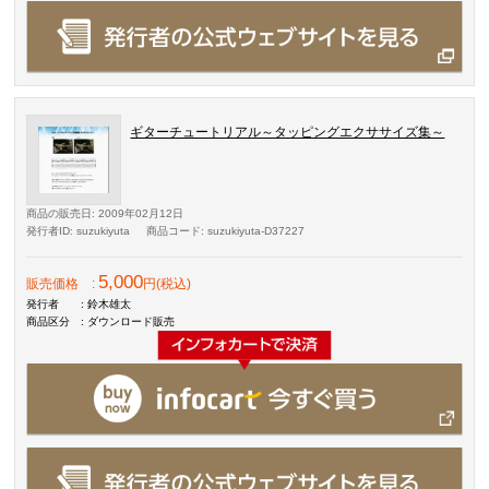
ギターチュートリアル～タッピングエクササイズ集～
商品の販売日
: 2009年02月12日
発行者ID
: suzukiyuta
商品コード
: suzukiyuta-D37227
5,000
販売価格
:
円(税込)
発行者
: 鈴木雄太
商品区分
: ダウンロード販売