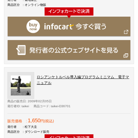
商品区分
: オンライン物販
ロシアンケトルベル導入編プログラムミニマム 電子マ
ニュアル
商品の販売日
: 2009年02月05日
発行者ID
: taikei
商品コード
: taikei-D36701
1,650
販売価格
:
円(税込)
発行者
: 松下大圭
商品区分
: ダウンロード販売