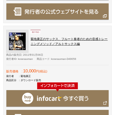
菊地康正のサックス、フルート奏者のための音感トレー
ニングメソッド／アルトサックス編
商品の販売日
: 2011年01月06日
発行者ID
: kosesaxman
商品コード
: kosesaxman-D49056
10,000
販売価格
:
円(税込)
発行者
: 菊地康正
商品区分
: ダウンロード販売