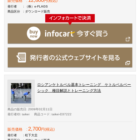
12,800
販売価格
:
円(税込)
発行者
: （株）e-FLAGS
商品区分
: ダウンロード販売
ロシアンケトルベル基本トレーニング ケトルベルベー
シック 種目解説とトレーニング方法
商品の販売日
: 2009年02月11日
発行者ID
: taikei
商品コード
: taikei-D37222
2,700
販売価格
:
円(税込)
発行者
: 松下大圭