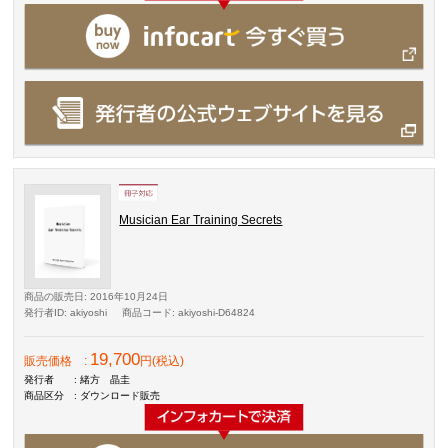
Musician Ear Training Secrets
商品の販売日
: 2016年10月24日
発行者ID
: akiyoshi
商品コード
: akiyoshi-D64824
19,700
販売価格
:
円(税込)
発行者
: 緒方 晶圭
商品区分
: ダウンロード販売