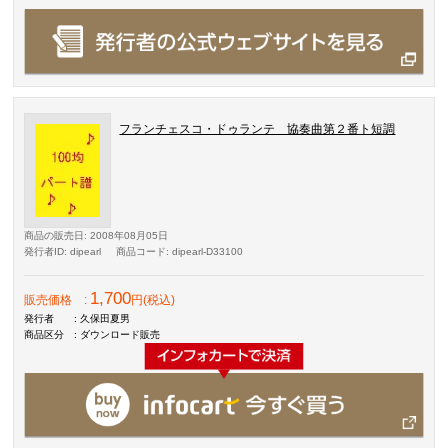
フランチェスコ・ドゥランテ 協奏曲第２番ト短調
商品の販売日
: 2008年08月05日
発行者ID
: dipearl
商品コード
: dipearl-D33100
1,700
販売価格
:
円(税込)
発行者
: 久保田夏男
商品区分
: ダウンロード販売