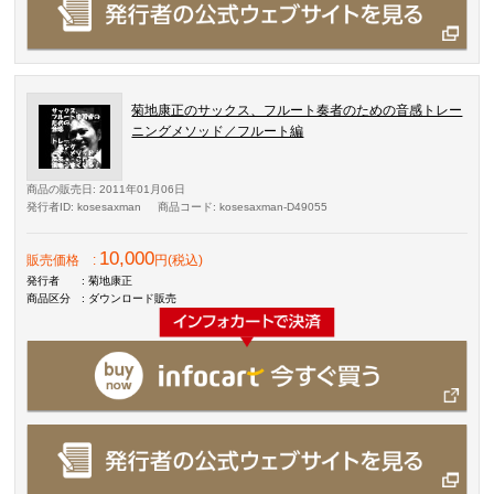
菊地康正のサックス、フルート奏者のための音感トレー
ニングメソッド／フルート編
商品の販売日
: 2011年01月06日
発行者ID
: kosesaxman
商品コード
: kosesaxman-D49055
10,000
販売価格
:
円(税込)
発行者
: 菊地康正
商品区分
: ダウンロード販売