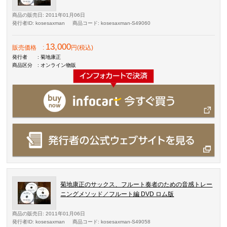
商品の販売日
: 2011年01月06日
発行者ID
: kosesaxman
商品コード
: kosesaxman-S49060
13,000
販売価格
:
円(税込)
発行者
: 菊地康正
商品区分
: オンライン物販
菊地康正のサックス、フルート奏者のための音感トレー
ニングメソッド／フルート編 DVD ロム版
商品の販売日
: 2011年01月06日
発行者ID
: kosesaxman
商品コード
: kosesaxman-S49058