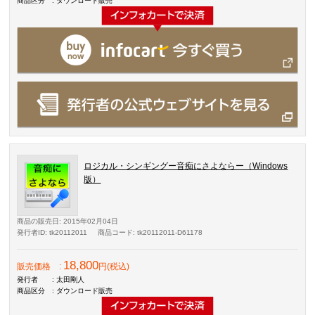
商品区分
: ダウンロード販売
ロジカル・シンギングー音痴にさよならー（Windows
版）
商品の販売日
: 2015年02月04日
発行者ID
: tk20112011
商品コード
: tk20112011-D61178
18,800
販売価格
:
円(税込)
発行者
: 太田剛人
商品区分
: ダウンロード販売