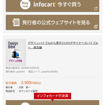
デザインバイブルから貴方だけのデザイナーズバイブル
へ 統合編
商品の販売日
: 2006年10月01日
発行者ID
: junjin54
商品コード
: junjin54-D9283
2,500
販売価格
:
円(税込)
発行者
: 太田 甚一
商品区分
: ダウンロード販売