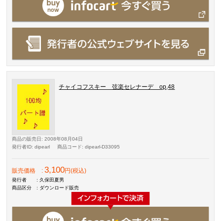
チャイコフスキー 弦楽セレナーデ op,48
商品の販売日
: 2008年08月04日
発行者ID
: dipearl
商品コード
: dipearl-D33095
3,100
販売価格
:
円(税込)
発行者
: 久保田夏男
商品区分
: ダウンロード販売