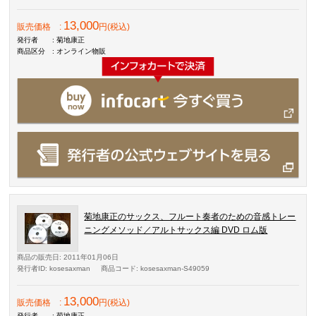
13,000
販売価格
:
円(税込)
発行者
: 菊地康正
商品区分
: オンライン物販
菊地康正のサックス、フルート奏者のための音感トレー
ニングメソッド／アルトサックス編 DVD ロム版
商品の販売日
: 2011年01月06日
発行者ID
: kosesaxman
商品コード
: kosesaxman-S49059
13,000
販売価格
:
円(税込)
発行者
: 菊地康正