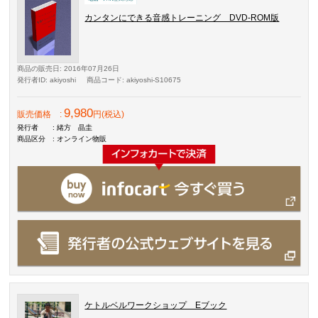
カンタンにできる音感トレーニング DVD-ROM版
商品の販売日
: 2016年07月26日
発行者ID
: akiyoshi
商品コード
: akiyoshi-S10675
9,980
販売価格
:
円(税込)
発行者
: 緒方 晶圭
商品区分
: オンライン物販
ケトルベルワークショップ Eブック