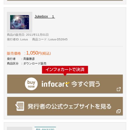
Jukebox １
商品の販売日
: 2011年11月01日
発行者ID
: Lotus
商品コード
: Lotus-D52645
1,050
販売価格
:
円(税込)
発行者
: 斉藤勝彦
商品区分
: ダウンロード販売