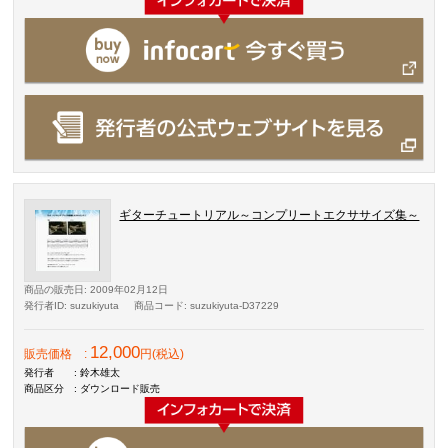
ギターチュートリアル～コンプリートエクササイズ集～
商品の販売日
: 2009年02月12日
発行者ID
: suzukiyuta
商品コード
: suzukiyuta-D37229
12,000
販売価格
:
円(税込)
発行者
: 鈴木雄太
商品区分
: ダウンロード販売