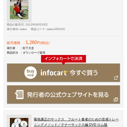
商品の販売日
: 2012年09月20日
発行者ID
: taikei
商品コード
: taikei-D55245
1,260
販売価格
:
円(税込)
発行者
: 松下大圭
商品区分
: ダウンロード販売
菊地康正のサックス、フルート奏者のための音感トレー
ニングメソッド／テナーサックス編 DVD ロム版