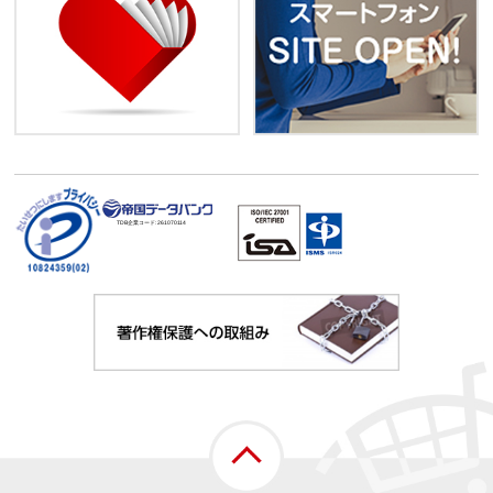
TDB企業コード:
261070114