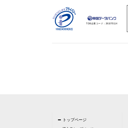
クッキーやウェブビーコン等を
（８）個人情報の安全管理措置につ
取得した個人情報については、
お問合せへの回答後、取得した
TDB企業コード：
261070114
（９）個人情報を与えなかった場合
個人情報を与えることは任意で
れによりご本人様が被った損害
（１０）当社の個人情報の取扱いに
窓口の名称
個人情報問合せ窓
連絡先
住所 ：千葉県千葉
電話 ：050-5305
FAX ：043-224
Email ：info＠info
トップページ