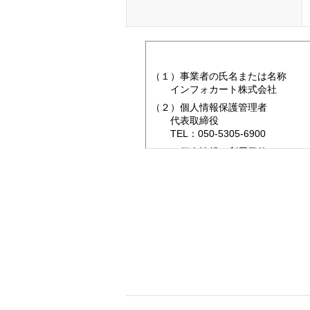
（１）事業者の氏名または名称
インフォカート株式会社
（２）個人情報保護管理者
代表取締役
TEL：050-5305-6900
（３）個人情報の利用目的
・当社事業に関してお問い合わ
（４）個人情報の第三者提供につい
取得した個人情報は法令等によ
（５）個人情報の取扱いの委託につ
取得した個人情報の取扱いの全
（６）開示対象個人情報の開示等お
ご本人からの求めにより、当社
び第三者への提供の停止、第三
開示等に応ずる窓口は、お問合
（７）本人が容易に認識できない方