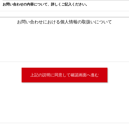
お問い合わせの内容について、詳しくご記入ください。
お問い合わせにおける個人情報の取扱いについて
せいただいた内容に回答するため
て
る場合を除いて第三者に提供することはありません。
いて
部または一部を委託することがあります。
よび問い合わせ窓口について
が保有する保有個人データの利用目的の通知・開示・内容の訂正・追加
者への提供記録の開示（「開示等」といいます。）に応じます
せいただきました当該部署になります。
法による個人情報の取得