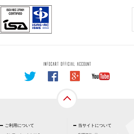
用いるなどして、本人が容易に認識できない方法による個人情報の取得
いて
漏洩、減失またはき損の防止と是正、その他個人情報の安全管理のため
個人情報は当社内において削除致します。
に生じる結果
す。個人情報に関する情報の一部をご提供いただけない場合は、会員登
（逸失利益を含む）、不利益等について、当社は何らの賠償責任等を負
関する苦情、相談等の問合せ先
口
市中央区中央3-9-16 大樹生命千葉中央ビル3F
-6900
-6600
cart.jp
ご利用について
当サイトについて