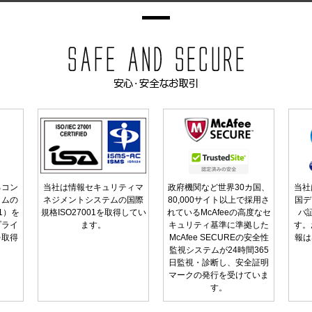
るコン
当社は情報セキュリティマ
政府機関など世界30カ国、
当社
ラムの
ネジメントシステムの国際
80,000サイト以上で採用さ
国デ
01）を
規格ISO27001を取得してい
れているMcAfeeの高度なセ
バ
プライ
ます。
キュリティ基準に準拠した
す。
を取得
McAfee SECUREの安全性
報は
監視システムが24時間365
日監視・診断し、安全証明
マークの発行を受けていま
す。