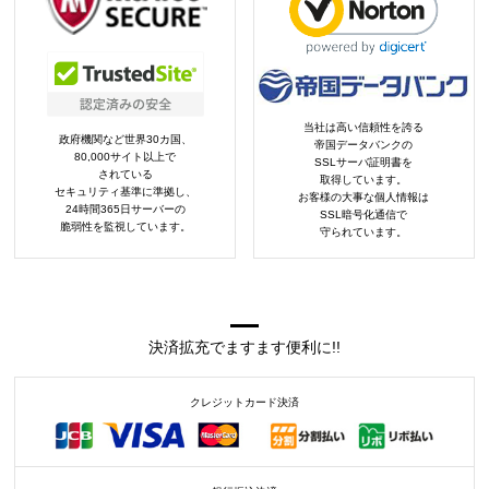
当社は高い信頼性を誇る
政府機関など世界30カ国、
帝国データバンクの
80,000サイト以上で
SSLサーバ証明書を
されている
取得しています。
セキュリティ基準に準拠し、
お客様の大事な個人情報は
24時間365日サーバーの
SSL暗号化通信で
脆弱性を監視しています。
守られています。
決済拡充でますます便利に!!
クレジットカード決済