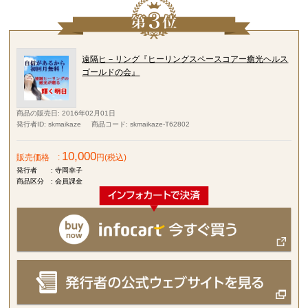
遠隔ヒ－リング『ヒーリングスペースコアー癒光ヘルス
ゴールドの会』
商品の販売日
: 2016年02月01日
発行者ID
: skmaikaze
商品コード
: skmaikaze-T62802
10,000
販売価格
:
円(税込)
発行者
: 寺岡幸子
商品区分
: 会員課金