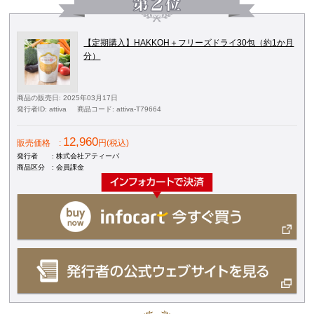
【定期購入】HAKKOH＋フリーズドライ30包（約1か月
分）
商品の販売日
: 2025年03月17日
発行者ID
: attiva
商品コード
: attiva-T79664
12,960
販売価格
:
円(税込)
発行者
: 株式会社アティーバ
商品区分
: 会員課金