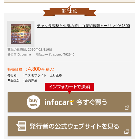
チャクラ調整と心身の癒し白魔術遠隔ヒーリングA4800
商品の販売日
: 2016年02月16日
発行者ID
: cosmo
商品コード
: cosmo-T62940
4,800
販売価格
:
円(税込)
発行者
: コスモブライト 上野正春
商品区分
: 会員課金