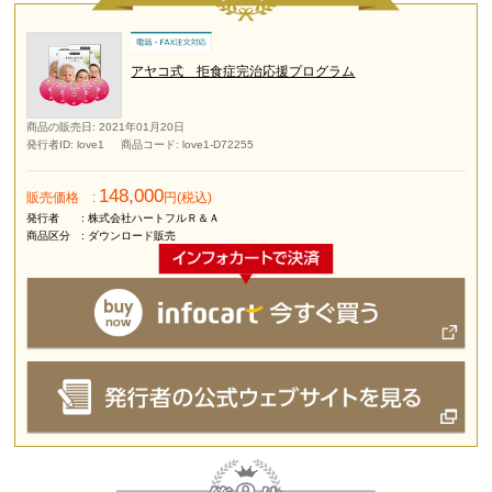
アヤコ式 拒食症完治応援プログラム
商品の販売日
: 2021年01月20日
発行者ID
: love1
商品コード
: love1-D72255
148,000
販売価格
:
円(税込)
発行者
: 株式会社ハートフルＲ＆Ａ
商品区分
: ダウンロード販売