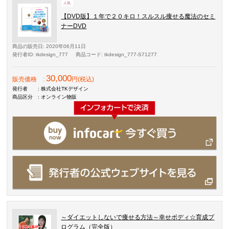
【DVD版】１年で２０キロ！スルスル痩せる魔法のセミ
ナーDVD
商品の販売日
: 2020年06月11日
発行者ID
: tkdesign_777
商品コード
: tkdesign_777-S71277
30,000
販売価格
:
円(税込)
発行者
: 株式会社TKデザイン
商品区分
: オンライン物販
～ダイエットしないで痩せる方法～幸せボディ☆育成プ
ログラム（完全版）