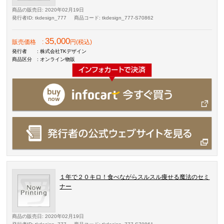
商品の販売日
: 2020年02月19日
発行者ID
: tkdesign_777
商品コード
: tkdesign_777-S70862
35,000
販売価格
:
円(税込)
発行者
: 株式会社TKデザイン
商品区分
: オンライン物販
１年で２０キロ！食べながらスルスル痩せる魔法のセミ
ナー
商品の販売日
: 2020年02月19日