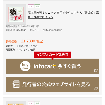
高血圧改善５ミニッツ 自宅でラクにできる「青坂式」高
血圧改善プログラム
商品の販売日
: 2018年05月28日
発行者ID
: 3944636
商品コード
: 3944636-S68238
21,780
販売価格
:
円(税込)
発行者
: 株式会社アイリス
商品区分
: オンライン物販