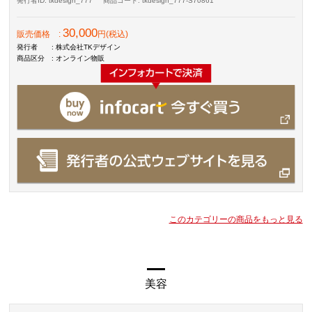
発行者ID
: tkdesign_777
商品コード
: tkdesign_777-S70861
30,000
販売価格
:
円(税込)
発行者
: 株式会社TKデザイン
商品区分
: オンライン物販
このカテゴリーの商品をもっと見る
美容