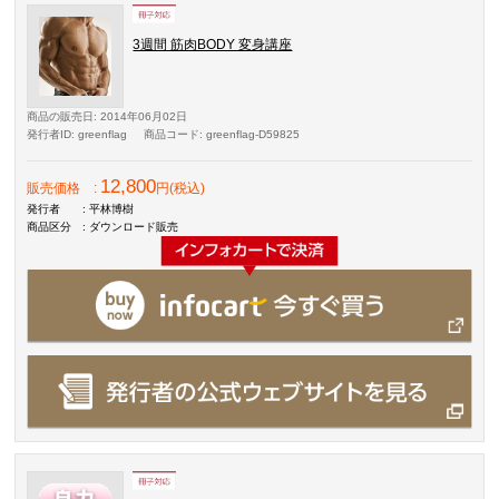
3週間 筋肉BODY 変身講座
商品の販売日
: 2014年06月02日
発行者ID
: greenflag
商品コード
: greenflag-D59825
12,800
販売価格
:
円(税込)
発行者
: 平林博樹
商品区分
: ダウンロード販売