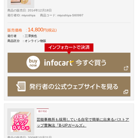
商品の販売日
: 2014年12月18日
発行者ID
: miyoshiya
商品コード
: miyoshiya-S60997
14,800
販売価格
:
円(税込)
発行者
: 三澤慎也
商品区分
: オンライン物販
芸能事務所も採用している自宅で簡単に出来るバストア
ップ豊胸法『B-UPガールズ』
商品の販売日
: 2009年10月21日