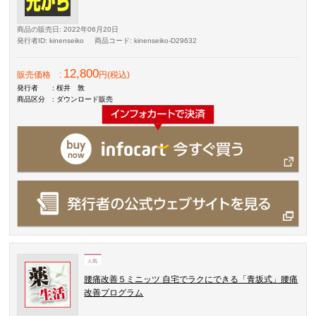
商品の販売日
: 2022年06月20日
発行者ID
: kinenseiko
商品コード
: kinenseiko-D29632
12,800
販売価格
:
円(税込)
発行者
: 桜井 敦
商品区分
: ダウンロード販売
腰痛改善５ミニッツ 自宅でラクにできる「青坂式」腰痛
改善プログラム