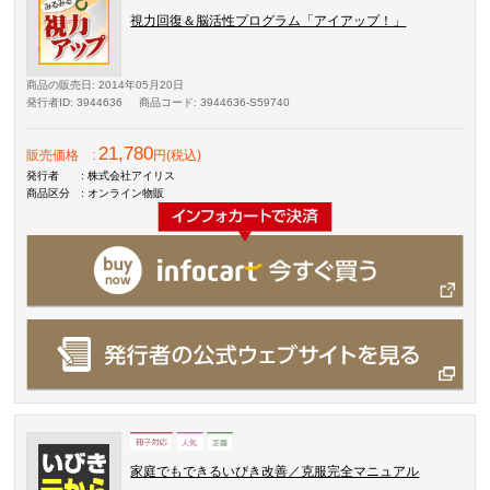
視力回復＆脳活性プログラム「アイアップ！」
商品の販売日
: 2014年05月20日
発行者ID
: 3944636
商品コード
: 3944636-S59740
21,780
販売価格
:
円(税込)
発行者
: 株式会社アイリス
商品区分
: オンライン物販
家庭でもできるいびき改善／克服完全マニュアル