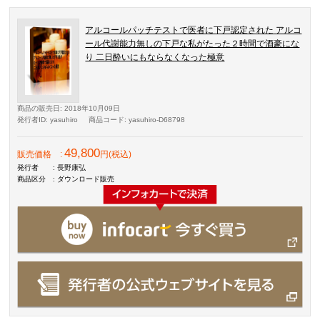
アルコールパッチテストで医者に下戸認定された アルコ
ール代謝能力無しの下戸な私がたった２時間で酒豪にな
り 二日酔いにもならなくなった極意
商品の販売日
: 2018年10月09日
発行者ID
: yasuhiro
商品コード
: yasuhiro-D68798
49,800
販売価格
:
円(税込)
発行者
: 長野康弘
商品区分
: ダウンロード販売