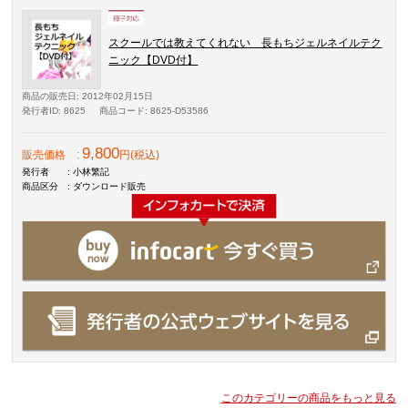
スクールでは教えてくれない 長もちジェルネイルテク
ニック【DVD付】
商品の販売日
: 2012年02月15日
発行者ID
: 8625
商品コード
: 8625-D53586
9,800
販売価格
:
円(税込)
発行者
: 小林繁記
商品区分
: ダウンロード販売
このカテゴリーの商品をもっと見る