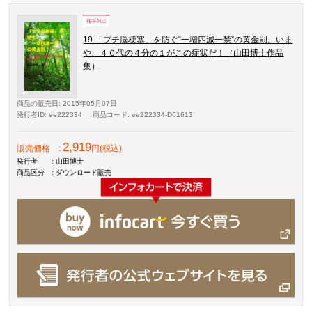
19.「プチ脳梗塞」を防ぐ“一増四減一禁”の黄金則。いま
や、４０代の４分の１がこの症状だ！（山田博士作品
集）
商品の販売日
: 2015年05月07日
発行者ID
: ee222334
商品コード
: ee222334-D61613
2,919
販売価格
:
円(税込)
発行者
: 山田博士
商品区分
: ダウンロード販売