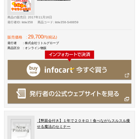
商品の販売日
: 2017年11月16日
発行者ID
: little358
商品コード
: little358-S48859
29,700
販売価格
:
円(税込)
発行者
: 株式会社リトルグローブ
商品区分
: オンライン物販
【懇親会付き】１年で２０キロ！食べながらスルスル痩
せる魔法のセミナー