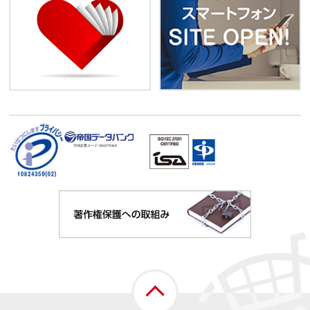
TDB企業コード:
261070114