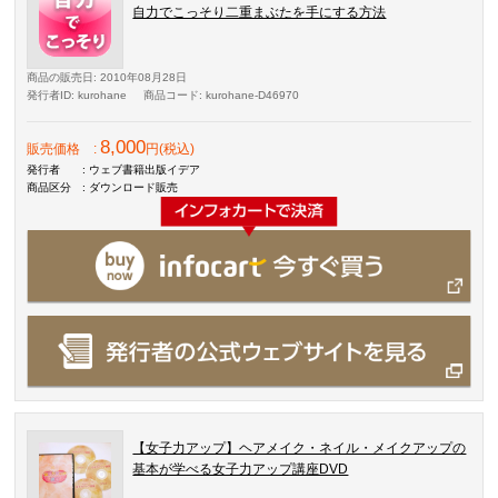
自力でこっそり二重まぶたを手にする方法
商品の販売日
: 2010年08月28日
発行者ID
: kurohane
商品コード
: kurohane-D46970
8,000
販売価格
:
円(税込)
発行者
: ウェブ書籍出版イデア
商品区分
: ダウンロード販売
【女子力アップ】ヘアメイク・ネイル・メイクアップの
基本が学べる女子力アップ講座DVD