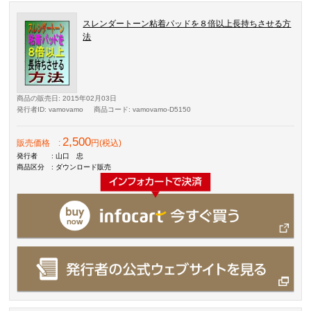
スレンダートーン粘着パッドを８倍以上長持ちさせる方
法
商品の販売日
: 2015年02月03日
発行者ID
: vamovamo
商品コード
: vamovamo-D5150
2,500
販売価格
:
円(税込)
発行者
: 山口 忠
商品区分
: ダウンロード販売