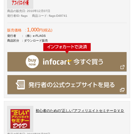
商品の販売日
: 2010年12月07日
発行者ID
: flags
商品コード
: flags-D48741
1,000
販売価格
:
円(税込)
発行者
: （株）e-FLAGS
商品区分
: ダウンロード販売
初心者のための“正しい”アフィリエイトセミナーＤＶＤ