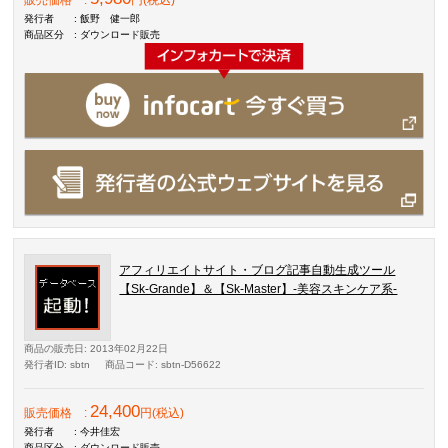
販売価格
:
円(税込)
発行者
: 飯野 健一郎
商品区分
: ダウンロード販売
アフィリエイトサイト・ブログ記事自動生成ツール
【Sk-Grande】＆【Sk-Master】-美容スキンケア系-
商品の販売日
: 2013年02月22日
発行者ID
: sbtn
商品コード
: sbtn-D56622
24,400
販売価格
:
円(税込)
発行者
: 今井佳宏
商品区分
: ダウンロード販売