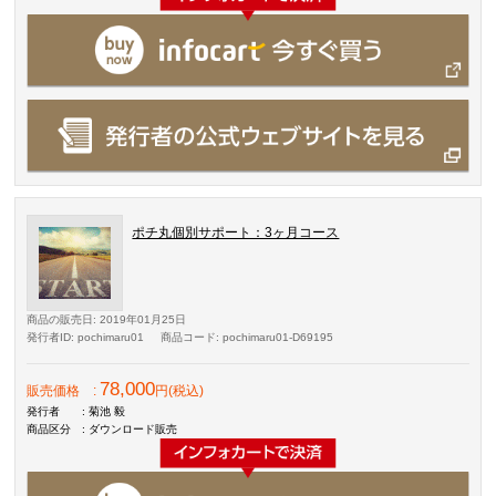
ポチ丸個別サポート：3ヶ月コース
商品の販売日
: 2019年01月25日
発行者ID
: pochimaru01
商品コード
: pochimaru01-D69195
78,000
販売価格
:
円(税込)
発行者
: 菊池 毅
商品区分
: ダウンロード販売