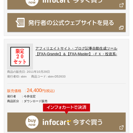
アフィリエイトサイト・ブログ記事自動生成ツール
【FXA-Grande】＆【FXA-Master】 -ＦＸ・投資系-
商品の販売日
: 2011年10月29日
発行者ID
: sbtn
商品コード
: sbtn-D52633
24,400
販売価格
:
円(税込)
発行者
: 今井佳宏
商品区分
: ダウンロード販売