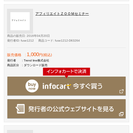
アフィリエイトＺＯＯＭセミナー
商品の販売日
: 2016年04月20日
発行者ID
: fuse1212
商品コード
: fuse1212-D63264
1,000
販売価格
:
円(税込)
発行者
: Trend line株式会社
商品区分
: ダウンロード販売