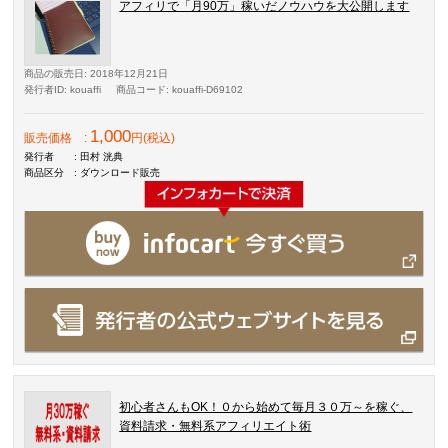
アフィリで「月90万」稼いだノウハウを大公開します
商品の販売日
: 2018年12月21日
発行者ID
: kouaffi
商品コード
: kouaffi-D69102
1,000
販売価格
:
円(税込)
発行者
: 田村 洸典
商品区分
: ダウンロード販売
初心者さんもOK！０から始めて毎月３０万～を稼ぐ、
資料請求・無料系アフィリエイト術