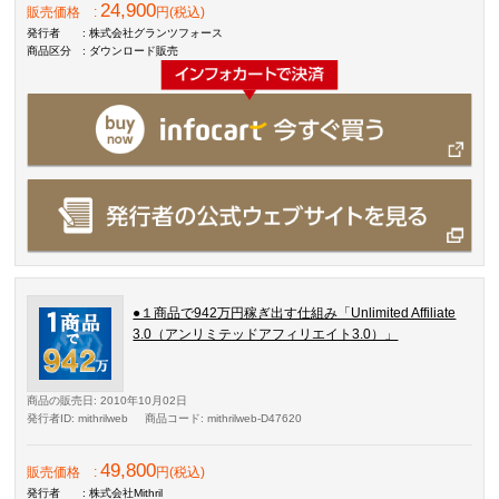
24,900
販売価格
:
円(税込)
発行者
: 株式会社グランツフォース
商品区分
: ダウンロード販売
●１商品で942万円稼ぎ出す仕組み「Unlimited Affiliate
3.0（アンリミテッドアフィリエイト3.0）」
商品の販売日
: 2010年10月02日
発行者ID
: mithrilweb
商品コード
: mithrilweb-D47620
49,800
販売価格
:
円(税込)
発行者
: 株式会社Mithril