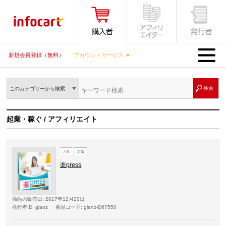
MENU
新規会員登録（無料）
アカウントサービス ▼
このカテゴリーから検索
起業・稼ぐ / アフィリエイト
楽press
商品の販売日
: 2017年12月20日
発行者ID
: glanz
商品コード
: glanz-D67550