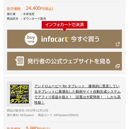
24,400
販売価格
:
円(税込)
発行者
: 今井佳宏
商品区分
: ダウンロード販売
アンドロムービー for タブレット 爆発的に普及してい
るタブレットに最適化した動画サイト自動生成システム
でアフィリ収益を狙え！ 設置は大変簡単！ しかも高
性能！
商品の販売日
: 2012年12月14日
発行者ID
: AKSystem
商品コード
: AKSystem-D56011
5,980