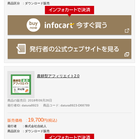
商品区分
: ダウンロード販売
農耕型アフィリエイト2.0
商品の販売日
: 2018年09月26日
発行者ID
: datura8923
商品コード
: datura8923-D68789
19,700
販売価格
:
円(税込)
発行者
: 株式会社自給人
商品区分
: ダウンロード販売