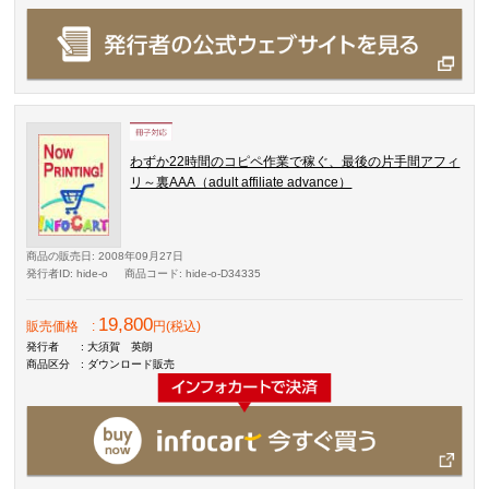
わずか22時間のコピペ作業で稼ぐ、最後の片手間アフィ
リ～裏AAA（adult affiliate advance）
商品の販売日
: 2008年09月27日
発行者ID
: hide-o
商品コード
: hide-o-D34335
19,800
販売価格
:
円(税込)
発行者
: 大須賀 英朗
商品区分
: ダウンロード販売