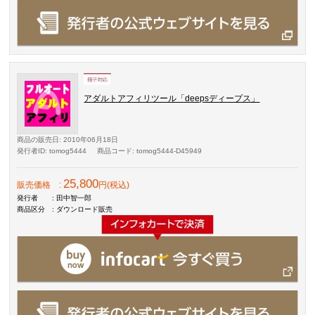
アダルトアフィリツール「deepsディープス」
商品の販売日
: 2010年06月18日
発行者ID
: tomog5444
商品コード
: tomog5444-D45949
25,800
販売価格
:
円(税込)
発行者
: 田中智一郎
商品区分
: ダウンロード販売