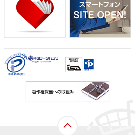
TDB企業コード:
261070114