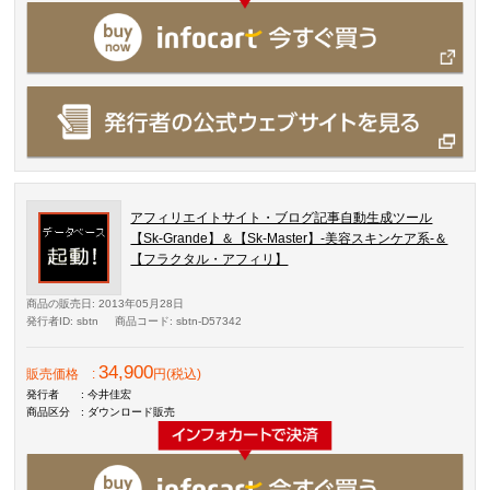
アフィリエイトサイト・ブログ記事自動生成ツール
【Sk-Grande】＆【Sk-Master】-美容スキンケア系-＆
【フラクタル・アフィリ】
商品の販売日
: 2013年05月28日
発行者ID
: sbtn
商品コード
: sbtn-D57342
34,900
販売価格
:
円(税込)
発行者
: 今井佳宏
商品区分
: ダウンロード販売