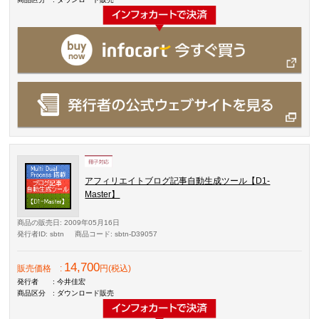
アフィリエイトブログ記事自動生成ツール【D1-
Master】
商品の販売日
: 2009年05月16日
発行者ID
: sbtn
商品コード
: sbtn-D39057
14,700
販売価格
:
円(税込)
発行者
: 今井佳宏
商品区分
: ダウンロード販売