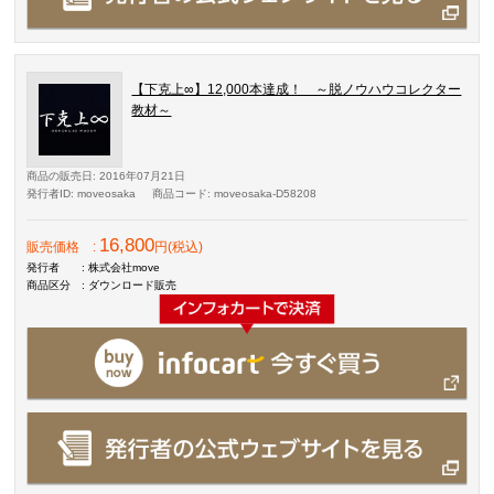
【下克上∞】12,000本達成！ ～脱ノウハウコレクター
教材～
商品の販売日
: 2016年07月21日
発行者ID
: moveosaka
商品コード
: moveosaka-D58208
16,800
販売価格
:
円(税込)
発行者
: 株式会社move
商品区分
: ダウンロード販売