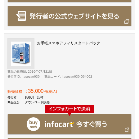
お手軽スマホアフィリスタートパック
商品の販売日
: 2016年07月21日
発行者ID
: haseyan030
商品コード
: haseyan030-D64062
35,000
販売価格
:
円(税込)
発行者
: 長谷川 記祥
商品区分
: ダウンロード販売