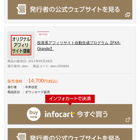
投資系アフィリサイト自動生成プログラム【FXA-
Grande】
商品の販売日
: 2011年05月28日
発行者ID
: sbtn
商品コード
: sbtn-D50869
14,700
販売価格
:
円(税込)
発行者
: 今井佳宏
商品区分
: ダウンロード販売