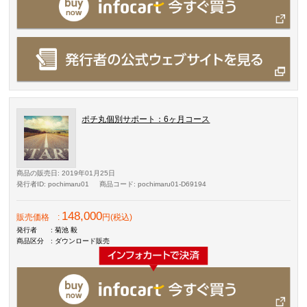
ポチ丸個別サポート：6ヶ月コース
商品の販売日
: 2019年01月25日
発行者ID
: pochimaru01
商品コード
: pochimaru01-D69194
148,000
販売価格
:
円(税込)
発行者
: 菊池 毅
商品区分
: ダウンロード販売