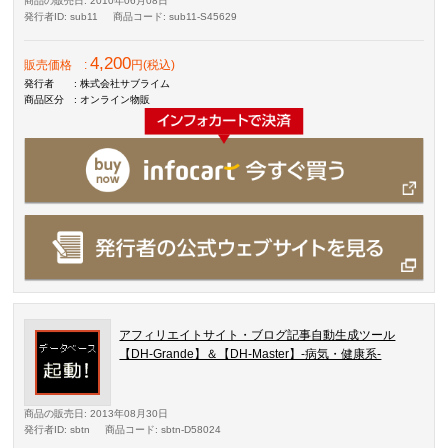
商品の販売日
: 2010年06月08日
発行者ID
: sub11
商品コード
: sub11-S45629
4,200
販売価格
:
円(税込)
発行者
: 株式会社サブライム
商品区分
: オンライン物販
アフィリエイトサイト・ブログ記事自動生成ツール
【DH-Grande】＆【DH-Master】-病気・健康系-
商品の販売日
: 2013年08月30日
発行者ID
: sbtn
商品コード
: sbtn-D58024