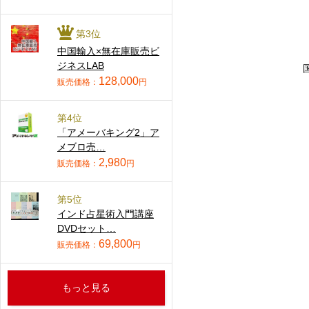
第3位
中国輸入×無在庫販売ビ
ジネスLAB
128,000
販売価格：
円
第4位
「アメーバキング2」ア
メブロ売…
2,980
販売価格：
円
第5位
インド占星術入門講座
DVDセット…
69,800
販売価格：
円
もっと見る