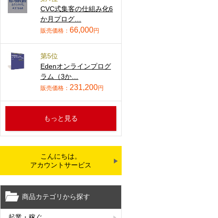
CVC式集客の仕組み化6
か月プログ…
66,000
販売価格：
円
第5位
Edenオンラインプログ
ラム（3か…
231,200
販売価格：
円
もっと見る
こんにちは。
アカウントサービス
商品カテゴリから探す
起業・稼ぐ