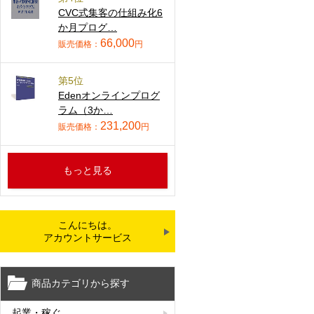
CVC式集客の仕組み化6
か月プログ…
66,000
販売価格：
円
第5位
Edenオンラインプログ
ラム（3か…
231,200
販売価格：
円
もっと見る
こんにちは。
アカウントサービス
商品カテゴリから探す
起業・稼ぐ