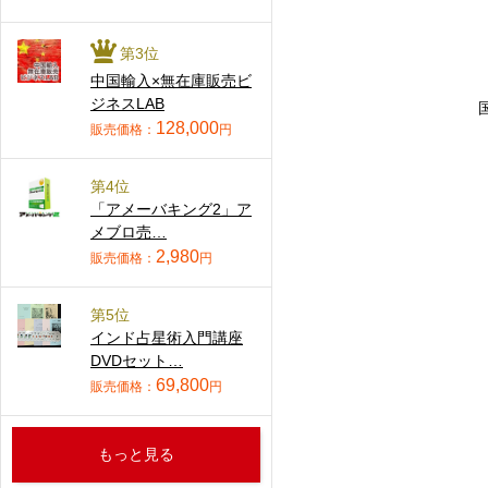
第3位
中国輸入×無在庫販売ビ
ジネスLAB
128,000
販売価格：
円
第4位
「アメーバキング2」ア
メブロ売…
2,980
販売価格：
円
第5位
インド占星術入門講座
DVDセット…
69,800
販売価格：
円
もっと見る