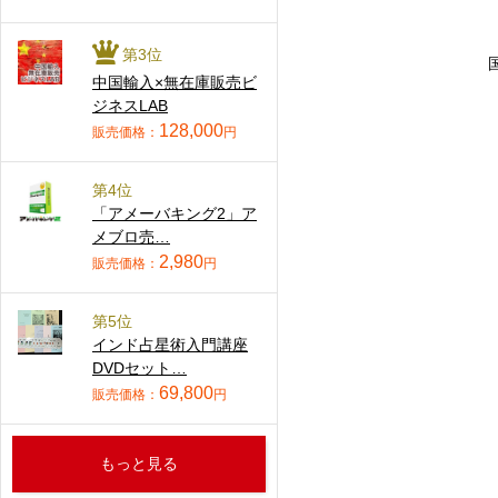
第3位
中国輸入×無在庫販売ビ
ジネスLAB
128,000
販売価格：
円
第4位
「アメーバキング2」ア
メブロ売…
2,980
販売価格：
円
第5位
インド占星術入門講座
DVDセット…
69,800
販売価格：
円
もっと見る