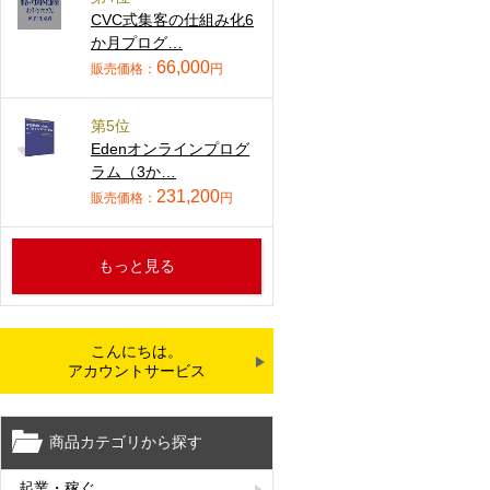
CVC式集客の仕組み化6
か月プログ…
66,000
販売価格：
円
第5位
Edenオンラインプログ
ラム（3か…
231,200
販売価格：
円
もっと見る
こんにちは。
アカウントサービス
商品カテゴリから探す
起業・稼ぐ