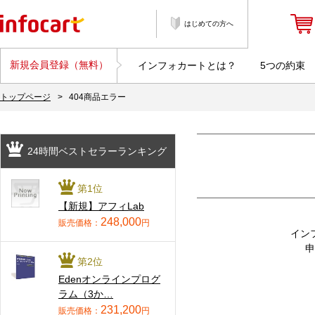
はじめての方へ
新規会員登録（無料）
インフォカートとは？
5つの約束
トップページ
>
404商品エラー
24時間ベストセラーランキング
第1位
【新規】アフィLab
248,000
販売価格：
円
イン
申
第2位
Edenオンラインプログ
ラム（3か…
231,200
販売価格：
円