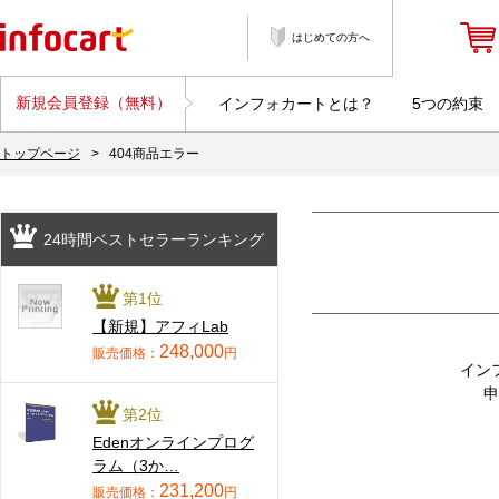
はじめての方へ
新規会員登録（無料）
インフォカートとは？
5つの約束
トップページ
>
404商品エラー
24時間ベストセラーランキング
第1位
【新規】アフィLab
248,000
販売価格：
円
イン
申
第2位
Edenオンラインプログ
ラム（3か…
231,200
販売価格：
円