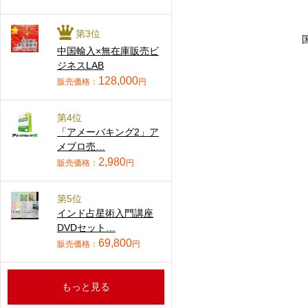
第3位
中国輸入×無在庫販売ビ
ジネスLAB
128,000
販売価格：
円
第4位
「アメーバキング2」ア
メブロ売…
2,980
販売価格：
円
第5位
インド占星術入門講座
DVDセット…
69,800
販売価格：
円
もっと見る