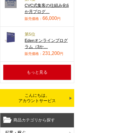
CVC式集客の仕組み化6
か月プログ…
66,000
販売価格：
円
第5位
Edenオンラインプログ
ラム（3か…
231,200
販売価格：
円
もっと見る
こんにちは。
アカウントサービス
商品カテゴリから探す
起業・稼ぐ