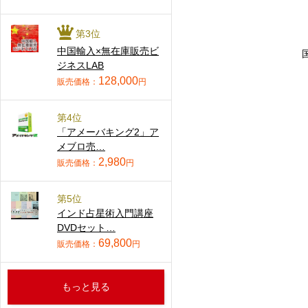
第3位
中国輸入×無在庫販売ビ
ジネスLAB
128,000
販売価格：
円
第4位
「アメーバキング2」ア
メブロ売…
2,980
販売価格：
円
第5位
インド占星術入門講座
DVDセット…
69,800
販売価格：
円
もっと見る