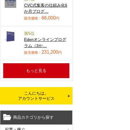
CVC式集客の仕組み化6
か月プログ…
66,000
販売価格：
円
第5位
Edenオンラインプログ
ラム（3か…
231,200
販売価格：
円
もっと見る
こんにちは。
アカウントサービス
商品カテゴリから探す
起業・稼ぐ