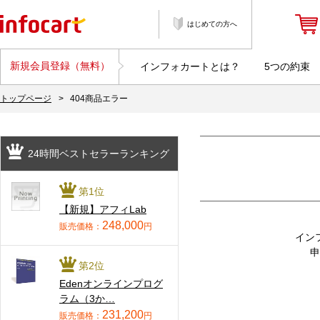
はじめての方へ
新規会員登録（無料）
インフォカートとは？
5つの約束
トップページ
>
404商品エラー
24時間ベストセラーランキング
第1位
【新規】アフィLab
248,000
販売価格：
円
イン
申
第2位
Edenオンラインプログ
ラム（3か…
231,200
販売価格：
円