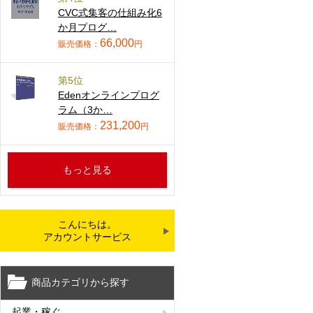
CVC式集客の仕組み化6
か月プログ…
66,000
販売価格：
円
第5位
Edenオンラインプログ
ラム（3か…
231,200
販売価格：
円
もっと見る
こんにちは。
アカウントサービス
商品カテゴリから探す
起業・稼ぐ