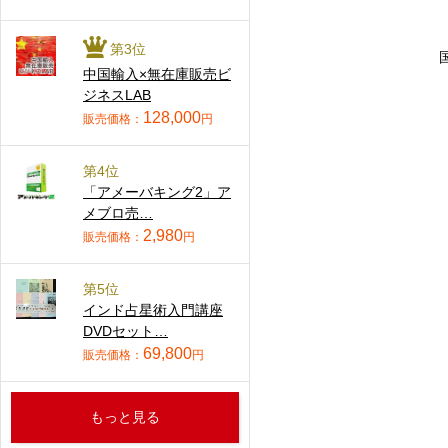
第3位
中国輸入×無在庫販売ビ
ジネスLAB
128,000
販売価格：
円
第4位
「アメーバキング2」ア
メブロ売…
2,980
販売価格：
円
第5位
インド占星術入門講座
DVDセット…
69,800
販売価格：
円
もっと見る