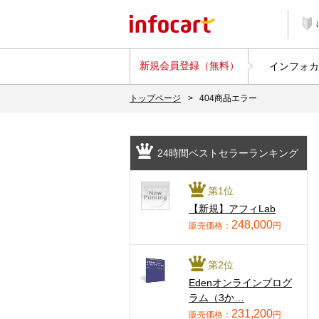
新規会員登録（無料）
インフォカ
トップページ
>
404商品エラー
24時間ベストセラーランキング
第1位
【新規】アフィLab
248,000
販売価格：
円
第2位
Edenオンラインプログ
ラム（3か…
231,200
販売価格：
円