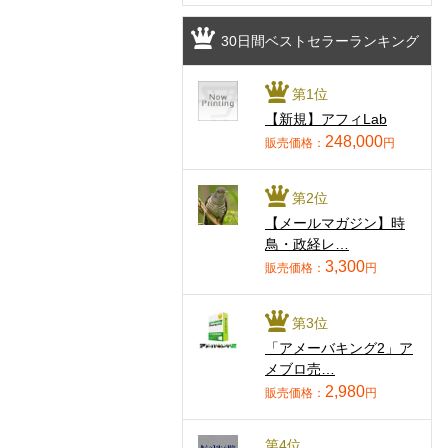
30日間ベストセラーランキング
第1位
【新規】アフィLab
248,000
販売価格：
円
第2位
【メールマガジン】時
鳥・政経レ…
3,300
販売価格：
円
第3位
「アメーバキング2」ア
メブロ売…
2,980
販売価格：
円
第4位