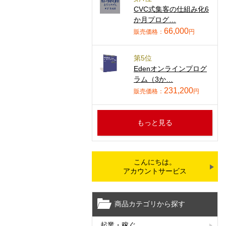
CVC式集客の仕組み化6
か月プログ…
66,000
販売価格：
円
第5位
Edenオンラインプログ
ラム（3か…
231,200
販売価格：
円
もっと見る
こんにちは。
アカウントサービス
商品カテゴリから探す
起業・稼ぐ