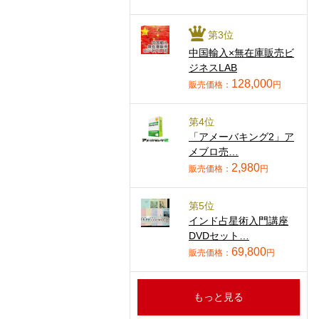
第3位
中国輸入×無在庫販売ビ
ジネスLAB
128,000
販売価格：
円
第4位
「アメーバキング2」ア
メブロ売…
2,980
販売価格：
円
第5位
インド占星術入門講座
DVDセット…
69,800
販売価格：
円
もっと見る