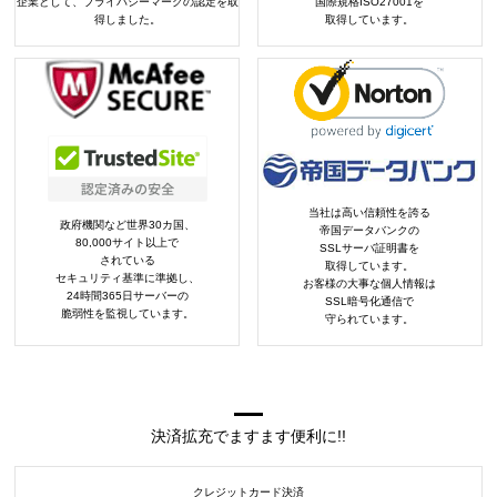
企業として、プライバシーマークの認定を取
国際規格ISO27001を
得しました。
取得しています。
当社は高い信頼性を誇る
政府機関など世界30カ国、
帝国データバンクの
80,000サイト以上で
SSLサーバ証明書を
されている
取得しています。
セキュリティ基準に準拠し、
お客様の大事な個人情報は
24時間365日サーバーの
SSL暗号化通信で
脆弱性を監視しています。
守られています。
決済拡充でますます便利に!!
クレジットカード決済