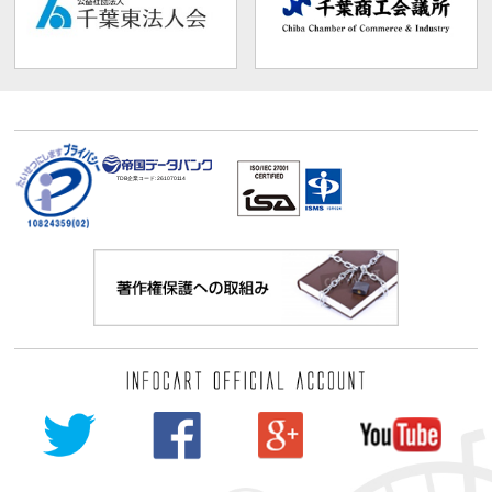
TDB企業コード:
261070114