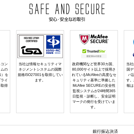
るコン
当社は情報セキュリティマ
政府機関など世界30カ国、
当社
ラムの
ネジメントシステムの国際
80,000サイト以上で採用さ
国デ
01）を
規格ISO27001を取得してい
れているMcAfeeの高度なセ
バ
プライ
ます。
キュリティ基準に準拠した
す。
を取得
McAfee SECUREの安全性
報は
監視システムが24時間365
日監視・診断し、安全証明
マークの発行を受けていま
す。
銀行振込決済