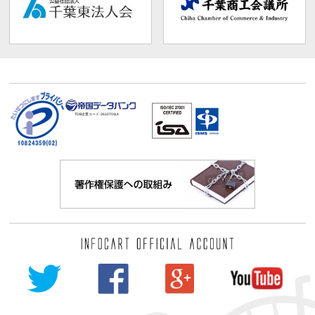
TDB企業コード:
261070114