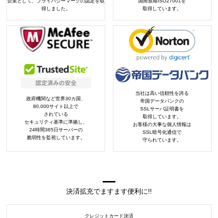
企業として、プライバシーマークの認定を取
国際規格ISO27001を
得しました。
取得しています。
当社は高い信頼性を誇る
政府機関など世界30カ国、
帝国データバンクの
80,000サイト以上で
SSLサーバ証明書を
されている
取得しています。
セキュリティ基準に準拠し、
お客様の大事な個人情報は
24時間365日サーバーの
SSL暗号化通信で
脆弱性を監視しています。
守られています。
決済拡充でますます便利に!!
クレジットカード決済