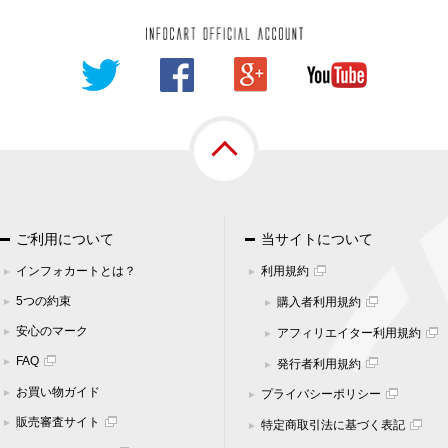
関する苦情、相談等の問合せ先
口
市中央区中央3-9-16 大樹生命千葉中央ビル3F
-6900
-6600
cart.jp
ご利用について
当サイトについて
インフォカートとは？
利用規約
5つの約束
購入者利用規約
安心のマーク
アフィリエイター利用規約
FAQ
発行者利用規約
お買い物ガイド
プライバシーポリシー
販売審査サイト
特定商取引法に基づく表記