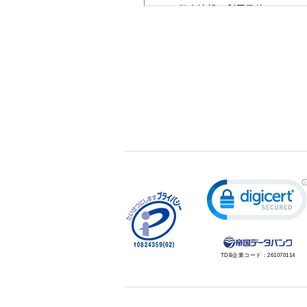
（３）個人情報の利用目的
・違反の通報に対応するため
（４）個人情報の第三者提供につい
取得した個人情報は法令等によ
（５）個人情報の取扱いの委託につ
取得した個人情報の取扱いの全
（６）開示対象個人情報の開示等お
ご本人からの求めにより、当社
よび第三者への提供の停止（「
開示等に応ずる窓口は、ご通報
（７）本人が容易に認識できない方
クッキーやウェブビーコン等を
（８）個人情報の安全管理措置につ
取得した個人情報については、
ご通報への回答後、取得した個
（９）個人情報保護方針
当社ホームページの
個人情報保
TDB企業コード：
261070114
（１０）個人情報を与えなかった場
個人情報を与えることは任意で
また、これによりご本人様が被