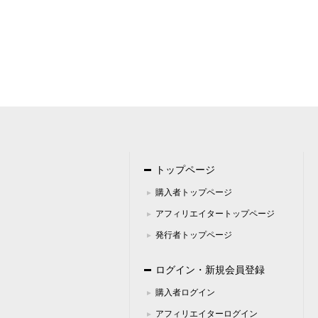
（１１）当社の個人情報の取扱いに
窓口の名称
個人情報問合せ窓
連絡先
住所 ：千葉県千葉
電話 ：050-5305
FAX ：043-224
Email ：info＠info
トップページ
購入者トップページ
アフィリエイタートップページ
発行者トップページ
ログイン・新規会員登録
購入者ログイン
アフィリエイターログイン