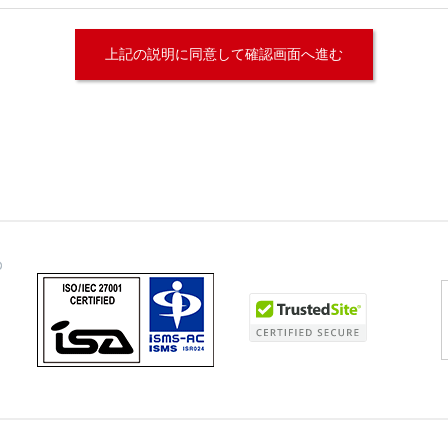
て
る場合を除いて第三者に提供することはありません。
いて
部又は、一部を委託することはありません。
よび問い合わせ窓口について
が保有する開示対象個人情報の利用目的の通知・開示・内容の訂正・追
開示等」といいます。）に応じます。
いただきました当該部署になります。
法による個人情報の取得
用いるなどして、本人が容易に認識できない方法による個人情報の取得
いて
漏洩、減失またはき損の防止と是正、その他個人情報の安全管理のため
人情報は当社内において削除致します。
護方針
をご覧下さい。
合に生じる結果
す。個人情報に関する情報の一部をご提供いただけない場合は、ご通報
った損害（逸失利益を含む）、不利益等について、当社は何らの賠償責