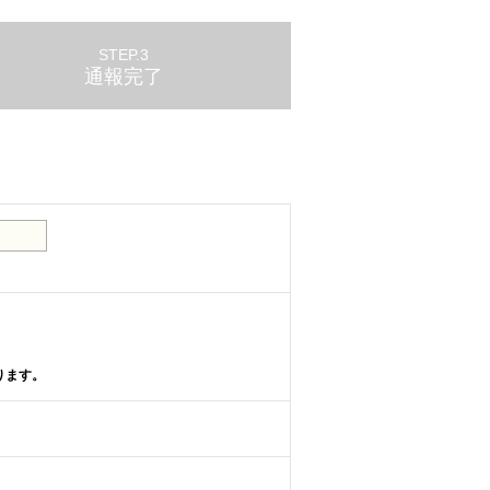
STEP.3
通報完了
。
ります。