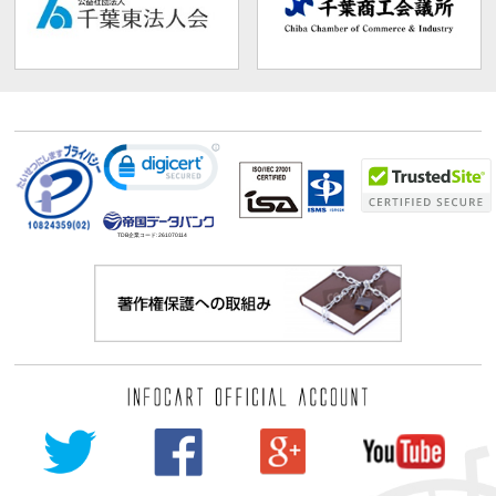
TDB企業コード:
261070114