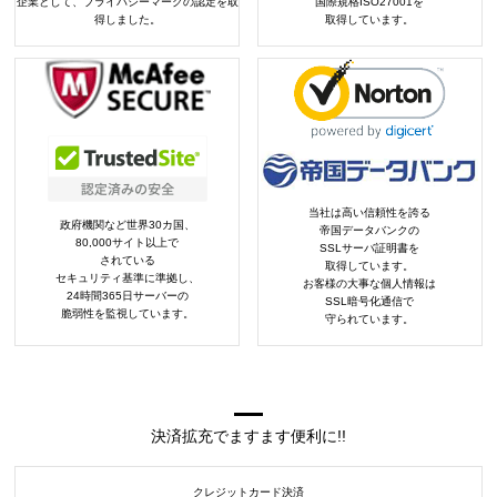
企業として、プライバシーマークの認定を取
国際規格ISO27001を
得しました。
取得しています。
当社は高い信頼性を誇る
政府機関など世界30カ国、
帝国データバンクの
80,000サイト以上で
SSLサーバ証明書を
されている
取得しています。
セキュリティ基準に準拠し、
お客様の大事な個人情報は
24時間365日サーバーの
SSL暗号化通信で
脆弱性を監視しています。
守られています。
決済拡充でますます便利に!!
クレジットカード決済