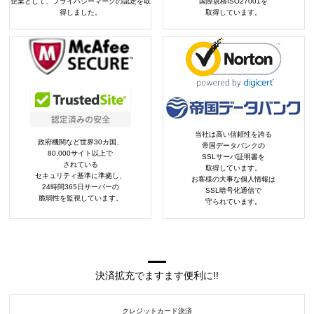
企業として、プライバシーマークの認定を取
国際規格ISO27001を
得しました。
取得しています。
当社は高い信頼性を誇る
政府機関など世界30カ国、
帝国データバンクの
80,000サイト以上で
SSLサーバ証明書を
されている
取得しています。
セキュリティ基準に準拠し、
お客様の大事な個人情報は
24時間365日サーバーの
SSL暗号化通信で
脆弱性を監視しています。
守られています。
決済拡充でますます便利に!!
クレジットカード決済