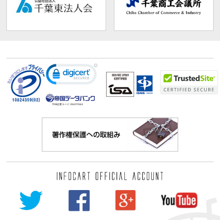
TDB企業コード:
261070114