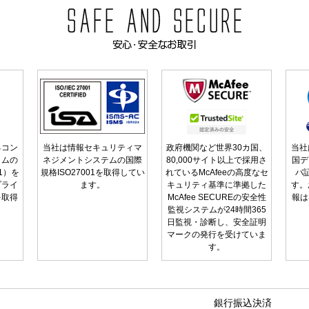
るコン
当社は情報セキュリティマ
政府機関など世界30カ国、
当社
ラムの
ネジメントシステムの国際
80,000サイト以上で採用さ
国デ
01）を
規格ISO27001を取得してい
れているMcAfeeの高度なセ
バ
プライ
ます。
キュリティ基準に準拠した
す。
を取得
McAfee SECUREの安全性
報は
監視システムが24時間365
日監視・診断し、安全証明
マークの発行を受けていま
す。
銀行振込決済