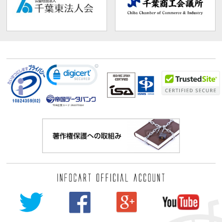
TDB企業コード:
261070114