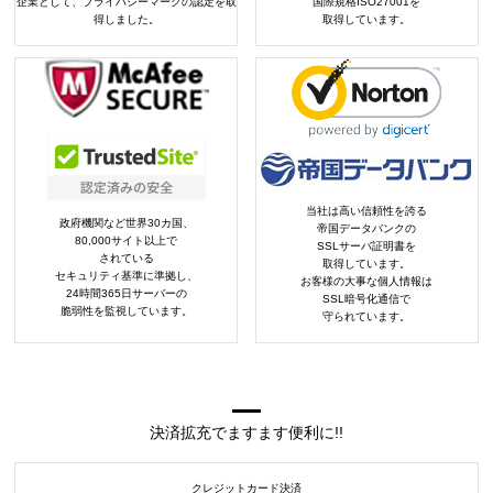
企業として、プライバシーマークの認定を取
国際規格ISO27001を
得しました。
取得しています。
当社は高い信頼性を誇る
政府機関など世界30カ国、
帝国データバンクの
80,000サイト以上で
SSLサーバ証明書を
されている
取得しています。
セキュリティ基準に準拠し、
お客様の大事な個人情報は
24時間365日サーバーの
SSL暗号化通信で
脆弱性を監視しています。
守られています。
決済拡充でますます便利に!!
クレジットカード決済