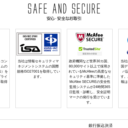
るコン
当社は情報セキュリティマ
政府機関など世界30カ国、
当社
ラムの
ネジメントシステムの国際
80,000サイト以上で採用さ
国デ
01）を
規格ISO27001を取得してい
れているMcAfeeの高度なセ
バ
プライ
ます。
キュリティ基準に準拠した
す。
を取得
McAfee SECUREの安全性
報は
監視システムが24時間365
日監視・診断し、安全証明
マークの発行を受けていま
す。
銀行振込決済