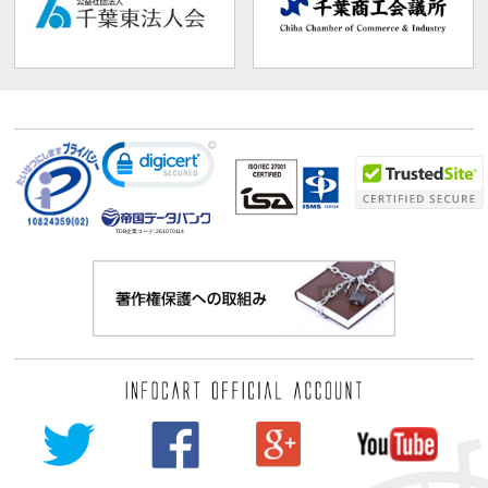
TDB企業コード:
261070114