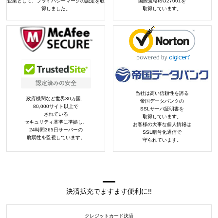
企業として、プライバシーマークの認定を取
国際規格ISO27001を
得しました。
取得しています。
当社は高い信頼性を誇る
政府機関など世界30カ国、
帝国データバンクの
80,000サイト以上で
SSLサーバ証明書を
されている
取得しています。
セキュリティ基準に準拠し、
お客様の大事な個人情報は
24時間365日サーバーの
SSL暗号化通信で
脆弱性を監視しています。
守られています。
決済拡充でますます便利に!!
クレジットカード決済