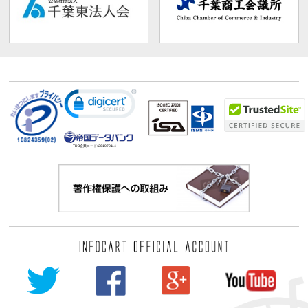
TDB企業コード:
261070114