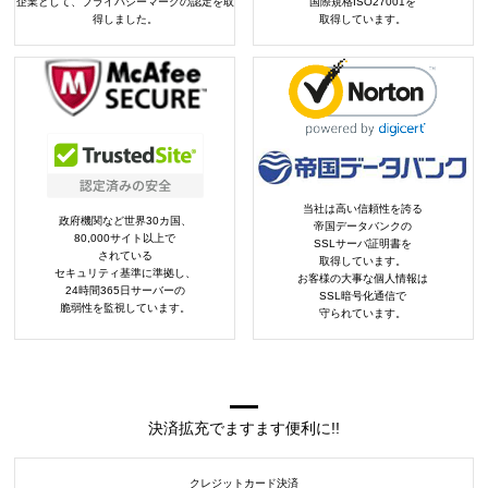
企業として、プライバシーマークの認定を取
国際規格ISO27001を
得しました。
取得しています。
当社は高い信頼性を誇る
政府機関など世界30カ国、
帝国データバンクの
80,000サイト以上で
SSLサーバ証明書を
されている
取得しています。
セキュリティ基準に準拠し、
お客様の大事な個人情報は
24時間365日サーバーの
SSL暗号化通信で
脆弱性を監視しています。
守られています。
決済拡充でますます便利に!!
クレジットカード決済