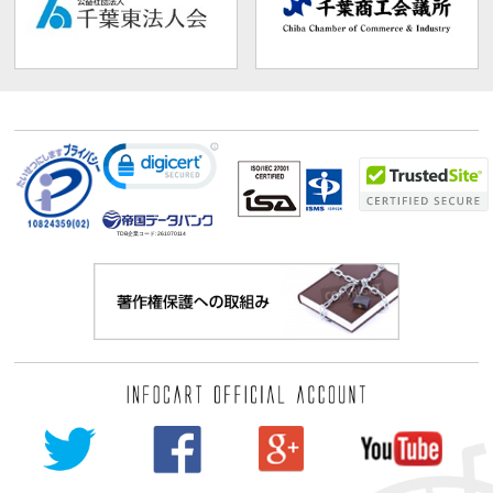
TDB企業コード:
261070114