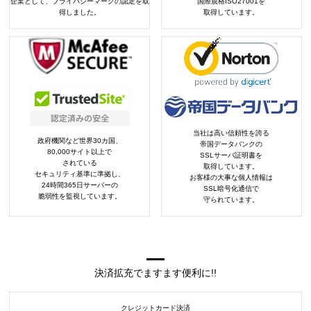
企業として、プライバシーマークの認定を取
国際規格ISO27001を
得しました。
取得しています。
当社は高い信頼性を誇る
政府機関など世界30カ国、
帝国データバンクの
80,000サイト以上で
SSLサーバ証明書を
されている
取得しています。
セキュリティ基準に準拠し、
お客様の大事な個人情報は
24時間365日サーバーの
SSL暗号化通信で
脆弱性を監視しています。
守られています。
決済拡充でますます便利に!!
クレジットカード決済