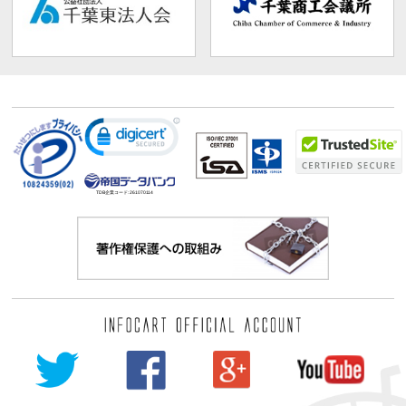
TDB企業コード:
261070114