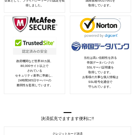
企業として、プライバシーマークの認定を取
国際規格ISO27001を
得しました。
取得しています。
当社は高い信頼性を誇る
政府機関など世界30カ国、
帝国データバンクの
80,000サイト以上で
SSLサーバ証明書を
されている
取得しています。
セキュリティ基準に準拠し、
お客様の大事な個人情報は
24時間365日サーバーの
SSL暗号化通信で
脆弱性を監視しています。
守られています。
決済拡充でますます便利に!!
クレジットカード決済