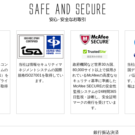
るコン
当社は情報セキュリティマ
政府機関など世界30カ国、
当社
ラムの
ネジメントシステムの国際
80,000サイト以上で採用さ
国デ
01）を
規格ISO27001を取得してい
れているMcAfeeの高度なセ
バ
プライ
ます。
キュリティ基準に準拠した
す。
を取得
McAfee SECUREの安全性
報は
監視システムが24時間365
日監視・診断し、安全証明
マークの発行を受けていま
す。
銀行振込決済