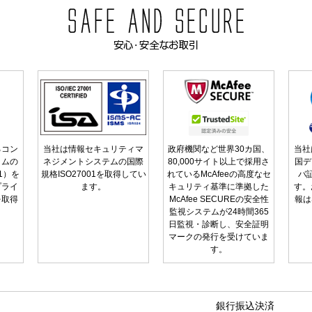
るコン
当社は情報セキュリティマ
政府機関など世界30カ国、
当社
ラムの
ネジメントシステムの国際
80,000サイト以上で採用さ
国デ
01）を
規格ISO27001を取得してい
れているMcAfeeの高度なセ
バ
プライ
ます。
キュリティ基準に準拠した
す。
を取得
McAfee SECUREの安全性
報は
監視システムが24時間365
日監視・診断し、安全証明
マークの発行を受けていま
す。
銀行振込決済