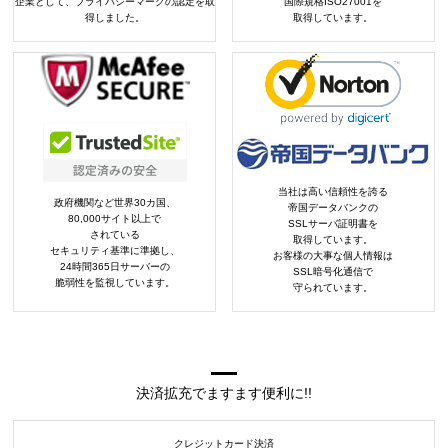
企業として、プライバシーマークの認定を取
国際規格ISO27001を
得しました。
取得しています。
当社は高い信頼性を誇る
政府機関など世界30カ国、
帝国データバンクの
80,000サイト以上で
SSLサーバ証明書を
されている
取得しています。
セキュリティ基準に準拠し、
お客様の大事な個人情報は
24時間365日サーバーの
SSL暗号化通信で
脆弱性を監視しています。
守られています。
決済拡充でますます便利に!!
クレジットカード決済