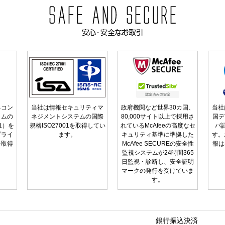
るコン
当社は情報セキュリティマ
政府機関など世界30カ国、
当社
ラムの
ネジメントシステムの国際
80,000サイト以上で採用さ
国デ
01）を
規格ISO27001を取得してい
れているMcAfeeの高度なセ
バ
プライ
ます。
キュリティ基準に準拠した
す。
を取得
McAfee SECUREの安全性
報は
監視システムが24時間365
日監視・診断し、安全証明
マークの発行を受けていま
す。
銀行振込決済