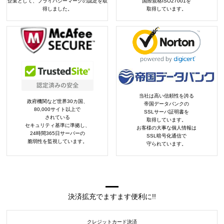
企業として、プライバシーマークの認定を取
国際規格ISO27001を
得しました。
取得しています。
当社は高い信頼性を誇る
政府機関など世界30カ国、
帝国データバンクの
80,000サイト以上で
SSLサーバ証明書を
されている
取得しています。
セキュリティ基準に準拠し、
お客様の大事な個人情報は
24時間365日サーバーの
SSL暗号化通信で
脆弱性を監視しています。
守られています。
決済拡充でますます便利に!!
クレジットカード決済