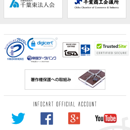
TDB企業コード:
261070114